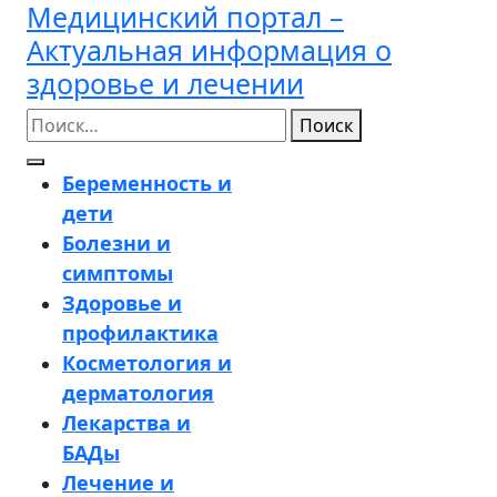
Медицинский портал –
Перейти
к
Актуальная информация о
содержимому
здоровье и лечении
Поиск
Кнопка
Беременность и
Открыть
дети
Болезни и
симптомы
Здоровье и
профилактика
Косметология и
дерматология
Лекарства и
БАДы
Лечение и