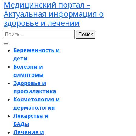
Медицинский портал –
Перейти
к
Актуальная информация о
содержимому
здоровье и лечении
Поиск
Кнопка
Беременность и
Открыть
дети
Болезни и
симптомы
Здоровье и
профилактика
Косметология и
дерматология
Лекарства и
БАДы
Лечение и