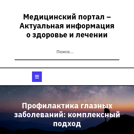
Перейти
к
Медицинский портал –
содержимому
Актуальная информация
о здоровье и лечении
Кнопка
Открыть
Профилактика глазных
заболеваний: комплексный
подход