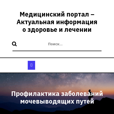
Перейти
к
Медицинский портал –
содержимому
Актуальная информация
о здоровье и лечении
Кнопка
Открыть
Профилактика заболеваний
мочевыводящих путей