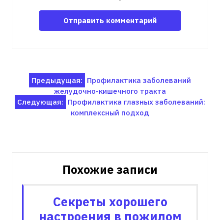
Навигация
Предыдущая:
Профилактика заболеваний
желудочно-кишечного тракта
по
Следующая:
Профилактика глазных заболеваний:
записям
комплексный подход
Похожие записи
Секреты хорошего
настроения в пожилом