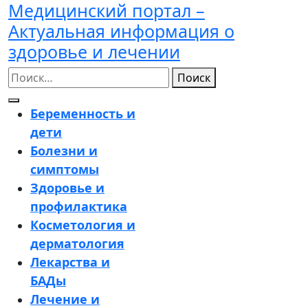
Медицинский портал –
Перейти
к
Актуальная информация о
содержимому
здоровье и лечении
Поиск
Кнопка
Беременность и
Открыть
дети
Болезни и
симптомы
Здоровье и
профилактика
Косметология и
дерматология
Лекарства и
БАДы
Лечение и