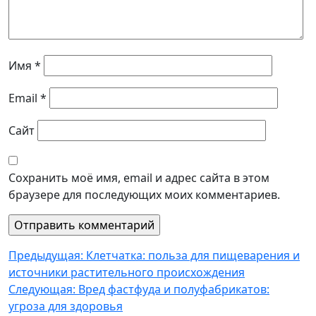
Имя
*
Email
*
Сайт
Сохранить моё имя, email и адрес сайта в этом
браузере для последующих моих комментариев.
Навигация
Предыдущая:
Клетчатка: польза для пищеварения и
источники растительного происхождения
по
Следующая:
Вред фастфуда и полуфабрикатов:
записям
угроза для здоровья