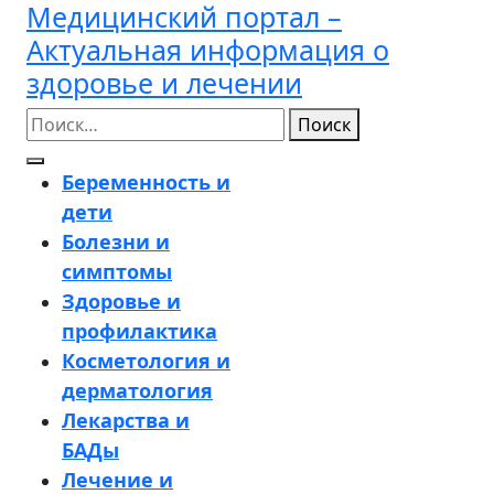
Медицинский портал –
Перейти
к
Актуальная информация о
содержимому
здоровье и лечении
Поиск
Кнопка
Беременность и
Открыть
дети
Болезни и
симптомы
Здоровье и
профилактика
Косметология и
дерматология
Лекарства и
БАДы
Лечение и