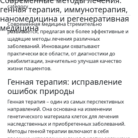
Современные методы лечения:
category
генная терапия, иммунотерапия,
наномедицина и регенеративная
Современная медицина стремительно
медицина
развивается, предлагая все более эффективные и
щадящие методы лечения различных
заболеваний. Инновации охватывают
практически все области, от диагностики до
реабилитации, значительно улучшая качество
жизни пациентов.
Генная терапия: исправление
ошибок природы
Генная терапия – один из самых перспективных
направлений. Она основана на изменении
генетического материала клеток для лечения
наследственных и приобретенных заболеваний.
Методы генной терапии включают в себя