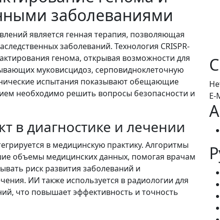
енными заболеваниями
влений является генная терапия, позволяющая
наследственных заболеваний. Технология CRISPR-
дактирования генома, открывая возможности для
С
зывающих муковисцидоз, серповидноклеточную
линические испытания показывают обещающие
Не
нием необходимо решить вопросы безопасности и
E-
А
т в диагностике и лечении
тегрируется в медицинскую практику. Алгоритмы
Р
ие объемы медицинских данных, помогая врачам
зывать риск развития заболеваний и
ения. ИИ также используется в радиологии для
ий, что повышает эффективность и точность