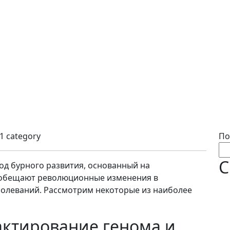
1 category
По
С
д бурного развития, основанный на
 обещают революционные изменения в
болеваний. Рассмотрим некоторые из наиболее
актирование генома и