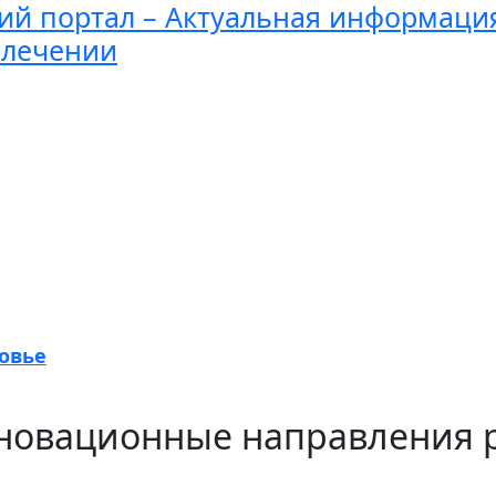
й портал – Актуальная информаци
 лечении
овье
новационные направления 