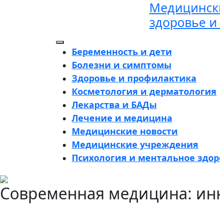
Медицински
Перейти
к
здоровье и
содержимому
Кнопка
Беременность и дети
Открыть
Болезни и симптомы
Здоровье и профилактика
Косметология и дерматология
Лекарства и БАДы
Лечение и медицина
Медицинские новости
Медицинские учреждения
Психология и ментальное здор
Кнопка
Современная медицина: ин
Закрыть