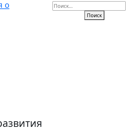
я о
Поиск
развития