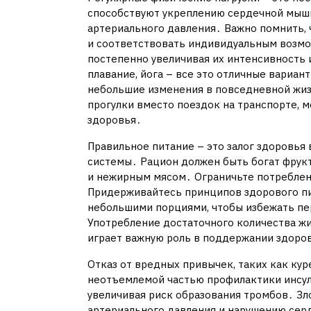
способствуют укреплению сердечной мыш
артериального давления․ Важно помнить, 
и соответствовать индивидуальным возмо
постепенно увеличивая их интенсивность 
плавание, йога – все это отличные вариа
небольшие изменения в повседневной жизн
прогулки вместо поездок на транспорте, м
здоровья․
Правильное питание – это залог здоровья 
системы․ Рацион должен быть богат фрук
и нежирным мясом․ Ограничьте потреблени
Придерживайтесь принципов здорового пи
небольшими порциями, чтобы избежать пе
Употребление достаточного количества ж
играет важную роль в поддержании здоро
Отказ от вредных привычек, таких как кур
неотъемлемой частью профилактики инсул
увеличивая риск образования тромбов․ З
артериального давления и нарушению серд