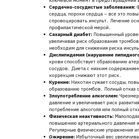
ключевой момент в предотвращении и
Сердечно-сосудистые заболевания:
Ф
сердца, пороки сердца – все это пов
спровоцировать инсульт․ Лечение осн
профилактической мерой․
Сахарный диабет:
Повышенный уровень
увеличивая риск образования тромбов
необходим для снижения риска инсуль
Дислипидемия (нарушение липидного
крови способствует образованию ате
сосудов․ Диета с низким содержанием
коррекция снижают этот риск․
Курение:
Никотин сужает сосуды, пов
образованию тромбов․ Полный отказ о
Злоупотребление алкоголем:
Чрезмер
давление и увеличивает риск развити
потребление алкоголя или полный отка
Физическая неактивность:
Малоподви
повышению артериального давления и 
Регулярные физические упражнения и
Ожирение:
Избыточный вес увеличивае