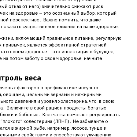
ый отказ от него) значительно снижают риск
чек на здоровые – это осознанный выбор, который
ной перспективе․ Важно помнить, что даже
т оказать существенное влияние на ваше здоровье․
жизни, включающий правильное питание, регулярную
х привычек, является эффективной стратегией
та о своем здоровье – это инвестиция в будущее,
 на потом заботу о своем здоровье, начните
нтроль веса
ючевых факторов в профилактике инсульта․
ми, овощами, цельными зернами и нежирными
ного давления и уровня холестерина, что, в свою
та․ Включите в свой рацион продукты, богатые
 яблоки и бобовые․ Клетчатка помогает регулировать
 “плохого” холестерина (ЛПНП)․ Не забывайте о
тся в жирной рыбе, например, лососе, тунце и
ельными свойствами и способствуют улучшению