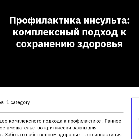
Профилактика инсульта:
комплексный подход к
сохранению здоровья
ев
1 category
ющее комплексного подхода к профилактике․ Раннее
ое вмешательство критически важны для
․ Забота о собственном здоровье – это инвестиция