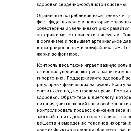
здоровья сердечно-сосудистой системы․
Ограничьте потребление насыщенных и тр
фаст-фуде, выпечке и некоторых молочных
холестерина и увеличивают риск развития 
артерии и может привести к инсульту․ Со
в организме и повышает артериальное да
консервированным и полуфабрикатам․ Готов
жарки во фритюре․
Контроль веса также играет важную роль 
ожирение увеличивают риск развития многи
гипертонию․ Поддерживайте здоровый вес
регулярных физических нагрузок․ Если у в
снизить его под контролем врача․ Помнит
здоровья․ Обратитесь к диетологу, котор
питания, учитывающий ваши особенности 
контролировать процесс снижения веса и
забывайте пить достаточное количество в
веществ и выведению токсинов из органи
свежих фруктов и овощей обеспечит вас 