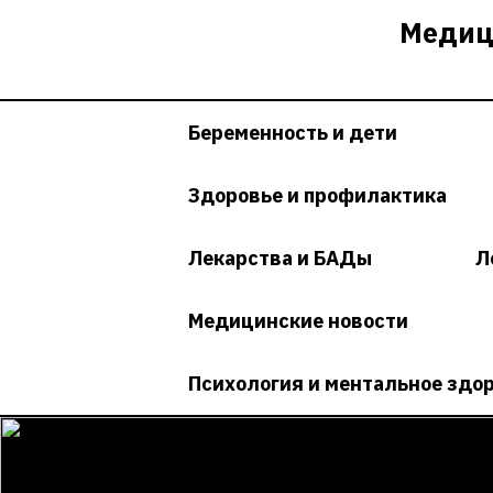
Перейти
Медиц
к
содержимому
Беременность и дети
Здоровье и профилактика
Лекарства и БАДы
Л
Медицинские новости
Психология и ментальное здо