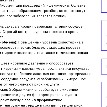
нсульта․
ибрилляция предсердий, ишемическая болезнь
ышает риск образования тромбов, которые могут
овного заболевания является важной
 сахара в крови повреждает стенки сосудов,
․ Строгий контроль уровня глюкозы в крови
та․
 обмена):
Повышенный уровень холестерина в
росклеротических бляшек, сужающих просвет
 жиров и холестерина, а также медикаментозная
ышает кровяное давление и способствует
т курения – важная мера профилактики инсульта․
ное употребление алкоголя повышает артериальное
я сердечно-сосудистых заболеваний․ Умеренное
з от него снижают риск инсульта․
жный образ жизни способствует ожирению,
развитию других факторов риска инсульта․
грают важную роль в профилактике․
т нагрузку на сердце и сосуды, повышая риск