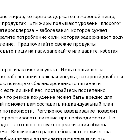
анс-жиров, которые содержатся в жареной пище,
 продуктах․ Эти жиры повышают уровень “плохого”
атеросклероза – заболевания, которое сужает
кратите потребление соли, которая задерживает воду
вление․ Предпочитайте свежие продукты
ьте пищу на пару, запекайте или варите, избегая
в профилактике инсульта․ Избыточный вес и
х заболеваний, включая инсульт, сахарный диабет и
 с помощью сбалансированного питания и
ас есть лишний вес, постарайтесь постепенно
е, что резкое похудение может быть вредно для
ый поможет вам составить индивидуальный план
и потребности․ Регулярное взвешивание позволит
 корректировать питание при необходимости․ Не
оды – это способствует нормализации обмена
зма․ Включение в рацион большого количества
необходимыми витаминами и минералами, что