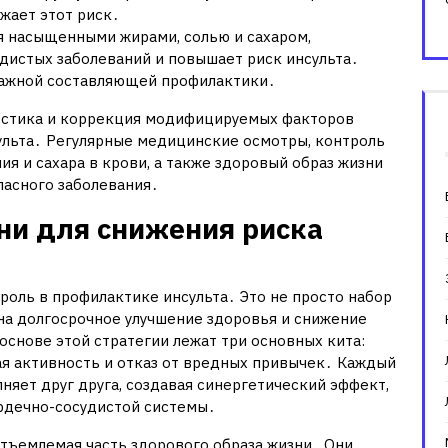
жает этот риск․
я насыщенными жирами, солью и сахаром,
дистых заболеваний и повышает риск инсульта․
важной составляющей профилактики․
остика и коррекция модифицируемых факторов
ульта․ Регулярные медицинские осмотры, контроль
ия и сахара в крови, а также здоровый образ жизни
пасного заболевания․
ни для снижения риска
роль в профилактике инсульта․ Это не просто набор
 на долгосрочное улучшение здоровья и снижение
основе этой стратегии лежат три основных кита:
ая активность и отказ от вредных привычек․ Каждый
няет друг друга, создавая синергетический эффект,
рдечно-сосудистой системы․
отъемлемая часть здорового образа жизни․ Они