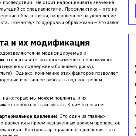
х последствий․ Не стоит недооценивать значение
льтаций со специалистами․ Профилактика – это не
менение образа жизни, направленное на укрепление
ьта․ Помните, что здоровый образ жизни – это залог
та и их модификация
подразделяются на модифицируемые и
ым
относяться те, которые изменить невозможно:
пол (мужчины подвержены большему риску),
льта)․ Однако, понимание этих факторов позволяет
доровью и активнее работать над контролем
е, на которые мы можем повлиять, и их
жает вероятность инсульта․ К ним относятся:
артериальное давление):
Это один из главных
е давления и прием назначенных врачом препаратов
лактики․ Контроль артериального давления – это