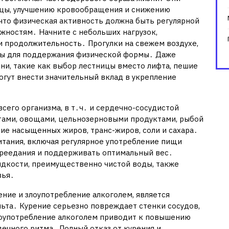
цы, улучшению кровообращения и снижению
что физическая активность должна быть регулярной
жностям․ Начните с небольших нагрузок,
и продолжительность․ Прогулки на свежем воздухе,
нты для поддержания физической формы․ Даже
и, такие как выбор лестницы вместо лифта, пешие
огут внести значительный вклад в укрепление
всего организма, в т․ч․ и сердечно-сосудистой
тами, овощами, цельнозерновыми продуктами, рыбой
е насыщенных жиров, транс-жиров, соли и сахара․
тания, включая регулярное употребление пищи
реедания и поддерживать оптимальный вес․
идкости, преимущественно чистой воды, также
вья․
ение и злоупотребление алкоголем, является
ьта․ Курение серьезно повреждает стенки сосудов,
лоупотребление алкоголем приводит к повышению
ечного ритма․ Полный отказ от курения и