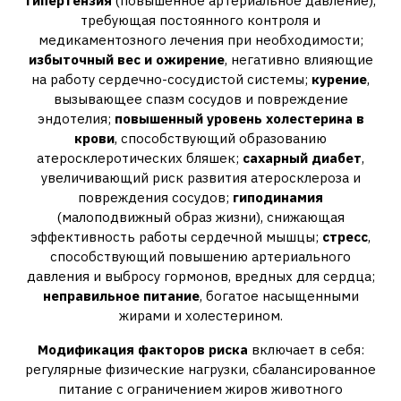
гипертензия
(повышенное артериальное давление),
требующая постоянного контроля и
медикаментозного лечения при необходимости;
избыточный вес и ожирение
, негативно влияющие
на работу сердечно-сосудистой системы;
курение
,
вызывающее спазм сосудов и повреждение
эндотелия;
повышенный уровень холестерина в
крови
, способствующий образованию
атеросклеротических бляшек;
сахарный диабет
,
увеличивающий риск развития атеросклероза и
повреждения сосудов;
гиподинамия
(малоподвижный образ жизни), снижающая
эффективность работы сердечной мышцы;
стресс
,
способствующий повышению артериального
давления и выбросу гормонов, вредных для сердца;
неправильное питание
, богатое насыщенными
жирами и холестерином.
Модификация факторов риска
включает в себя:
регулярные физические нагрузки, сбалансированное
питание с ограничением жиров животного