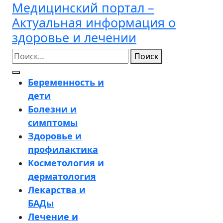
Медицинский портал –
Перейти
к
Актуальная информация о
содержимому
здоровье и лечении
Поиск
Кнопка
Беременность и
Открыть
дети
Болезни и
симптомы
Здоровье и
профилактика
Косметология и
дерматология
Лекарства и
БАДы
Лечение и