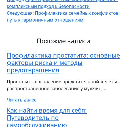
Навигация
комплексный подход к безопасности
по
Следующая:
Профилактика семейных конфликтов:
записям
путь к гармоничным отношениям
Похожие записи
Профилактика простатита: основные
факторы риска и методы
предотвращения
Простатит – воспаление предстательной железы –
распространенное заболевание у мужчин‚…
Читать далее
Как найти время для себя:
Путеводитель по
самообслуживанию