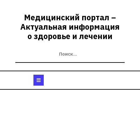
Перейти
к
Медицинский портал –
содержимому
Актуальная информация
о здоровье и лечении
Кнопка
Открыть
Рубрика:
Здоровье и
профилактика