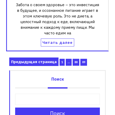
Забота о своем здоровье – это инвестиция
в будущее, и осознанное питание играет в
этом ключевую роль. Это не диета, а
целостный подход к еде, включающий
внимание к каждому приему пищи. Мы
часто едим на
Читать далее
Пагинация
Предыдущая страница
Страница
Страница
Страница
1
…
88
89
записей
Поиск
Поиск