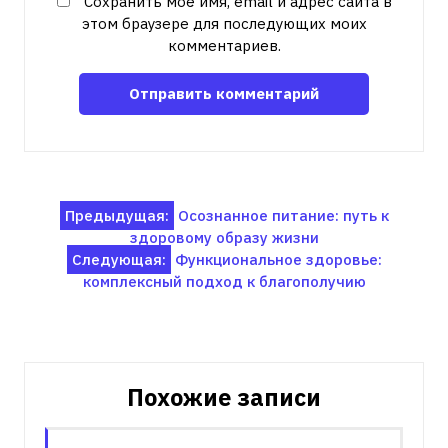
Сохранить моё имя, email и адрес сайта в
этом браузере для последующих моих
комментариев.
Навигация
Предыдущая:
Осознанное питание: путь к
здоровому образу жизни
по
Следующая:
Функциональное здоровье:
записям
комплексный подход к благополучию
Похожие записи