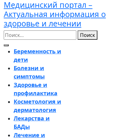
Медицинский портал –
Перейти
к
Актуальная информация о
содержимому
здоровье и лечении
Поиск
Кнопка
Беременность и
Открыть
дети
Болезни и
симптомы
Здоровье и
профилактика
Косметология и
дерматология
Лекарства и
БАДы
Лечение и