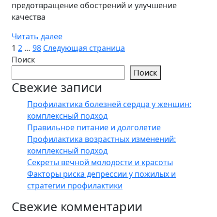
предотвращение обострений и улучшение
качества
Читать далее
Пагинация
Страница
Страница
Страница
1
2
…
98
Следующая страница
Поиск
записей
Поиск
Свежие записи
Профилактика болезней сердца у женщин:
комплексный подход
Правильное питание и долголетие
Профилактика возрастных изменений:
комплексный подход
Секреты вечной молодости и красоты
Факторы риска депрессии у пожилых и
стратегии профилактики
Свежие комментарии