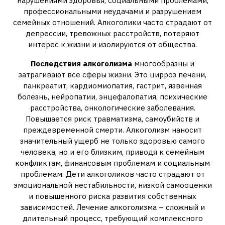
нарушениями здоровья‚ социальными проблемами‚
профессиональными неудачами и разрушением
семейных отношений. Алкоголики часто страдают от
депрессии‚ тревожных расстройств‚ потеряют
интерес к жизни и изолируются от общества.
Последствия алкоголизма
многообразны и
затрагивают все сферы жизни. Это цирроз печени‚
панкреатит‚ кардиомиопатия‚ гастрит‚ язвенная
болезнь‚ нейропатии‚ энцефалопатия‚ психические
расстройства‚ онкологические заболевания.
Повышается риск травматизма‚ самоубийств и
преждевременной смерти. Алкоголизм наносит
значительный ущерб не только здоровью самого
человека‚ но и его близким‚ приводя к семейным
конфликтам‚ финансовым проблемам и социальным
проблемам. Дети алкоголиков часто страдают от
эмоциональной нестабильности‚ низкой самооценки
и повышенного риска развития собственных
зависимостей. Лечение алкоголизма – сложный и
длительный процесс‚ требующий комплексного