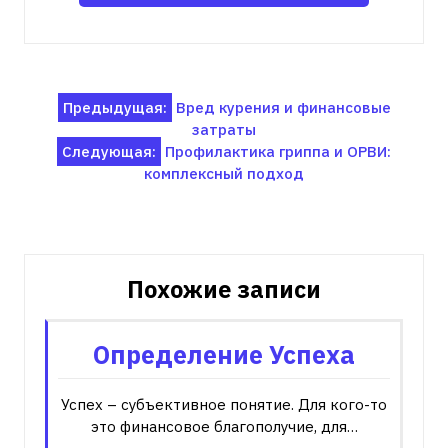
Навигация
Предыдущая:
Вред курения и финансовые
затраты
по
Следующая:
Профилактика гриппа и ОРВИ:
записям
комплексный подход
Похожие записи
Определение Успеха
Успех – субъективное понятие. Для кого-то
это финансовое благополучие, для…