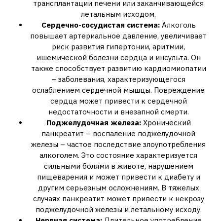
трансплантации печени или заканчивающейся
летальным исходом.
Сердечно-сосудистая система:
Алкоголь
повышает артериальное давление‚ увеличивает
риск развития гипертонии‚ аритмии‚
ишемической болезни сердца и инсульта. Он
также способствует развитию кардиомиопатии
– заболевания‚ характеризующегося
ослаблением сердечной мышцы. Повреждение
сердца может привести к сердечной
недостаточности и внезапной смерти.
Поджелудочная железа:
Хронический
панкреатит – воспаление поджелудочной
железы – частое последствие злоупотребления
алкоголем. Это состояние характеризуется
сильными болями в животе‚ нарушением
пищеварения и может привести к диабету и
другим серьезным осложнениям. В тяжелых
случаях панкреатит может привести к некрозу
поджелудочной железы и летальному исходу.
Нервная система:
Длительное употребление