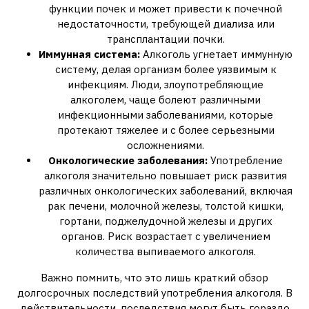
функции почек и может привести к почечной
недостаточности‚ требующей диализа или
трансплантации почки.
Иммунная система:
Алкоголь угнетает иммунную
систему‚ делая организм более уязвимым к
инфекциям. Люди‚ злоупотребляющие
алкоголем‚ чаще болеют различными
инфекционными заболеваниями‚ которые
протекают тяжелее и с более серьезными
осложнениями.
Онкологические заболевания:
Употребление
алкоголя значительно повышает риск развития
различных онкологических заболеваний‚ включая
рак печени‚ молочной железы‚ толстой кишки‚
гортани‚ поджелудочной железы и других
органов. Риск возрастает с увеличением
количества выпиваемого алкоголя.
Важно помнить‚ что это лишь краткий обзор
долгосрочных последствий употребления алкоголя. В
действительности‚ последствия могут быть гораздо