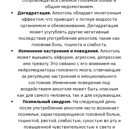
сопровождаться сильной головной болью и
общим недомоганием.
Дегидратация.
Алкоголь обладает мочегонным
эффектом‚ что приводит к потере жидкости
организмом и обезвоживанию. Дегидратация
может усугублять другие негативные
последствия употребления алкоголя‚ такие как
головная боль‚ тошнота и слабость.
Изменение настроения и поведения.
Алкоголь
может вызывать эйфорию‚ агрессию‚ депрессию
или тревогу. Это связано с его влиянием на
нейромедиаторы головного мозга‚ отвечающие
за регуляцию настроения и эмоционального
состояния. Изменение поведения под
воздействием алкоголя может быть опасным
как для самого человека‚ так и для окружающих.
Похмельный синдром.
На следующий день
после употребления алкоголя часто возникает
похмелье‚ характеризующееся головной болью‚
тошнотой‚ рвотой‚ слабостью‚ сухостью во рту и
повышенной чувствительностью к свету и