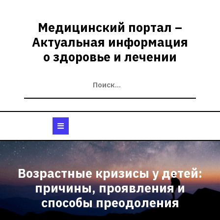
Перейти
к
Медицинский портал –
содержимому
Актуальная информация
о здоровье и лечении
Кнопка
Открыть
Возрастные кризисы у детей:
причины, проявления и
способы преодоления