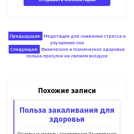
Навигация
Предыдущая:
Медитация для снижения стресса и
улучшения сна
по
Следующая:
Физическое и психическое здоровье:
записям
польза прогулок на свежем воздухе
Похожие записи
Польза закаливания для
здоровья
Основные методы закаливания Закаливание