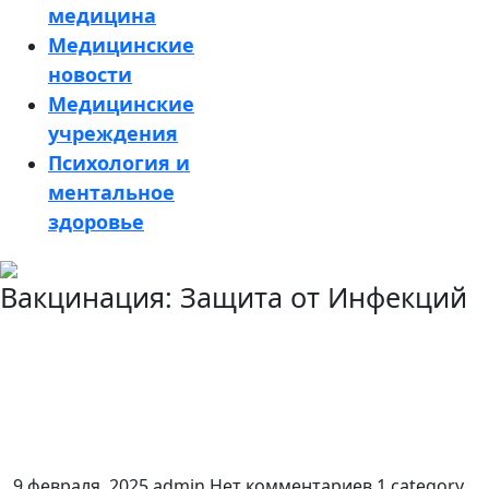
медицина
Медицинские
новости
Медицинские
учреждения
Психология и
ментальное
здоровье
Кнопка
Вакцинация: Защита от Инфекций
Закрыть
9 февраля, 2025
admin
Нет комментариев
1 category