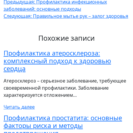
Навигация
Предыдущая:
Профилактика инфекционных
заболеваний: основные подходы
по
Следующая:
Правильное мытье рук – залог здоровья
записям
Похожие записи
Профилактика атеросклероза:
комплексный подход к здоровью
сердца
Атеросклероз – серьезное заболевание, требующее
своевременной профилактики. Заболевание
характеризуется отложением…
Читать далее
Профилактика простатита: основные
факторы риска и методы