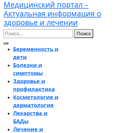
Медицинский портал –
Перейти
к
Актуальная информация о
содержимому
здоровье и лечении
Поиск
Кнопка
Беременность и
Открыть
дети
Болезни и
симптомы
Здоровье и
профилактика
Косметология и
дерматология
Лекарства и
БАДы
Лечение и