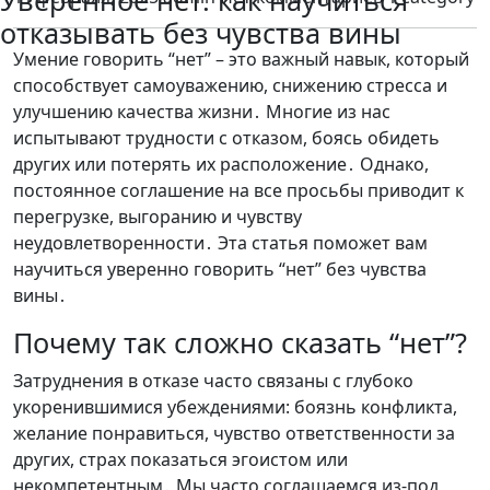
Уверенное нет: как научиться
отказывать без чувства вины
Умение говорить “нет” – это важный навык, который
способствует самоуважению, снижению стресса и
улучшению качества жизни․ Многие из нас
испытывают трудности с отказом, боясь обидеть
других или потерять их расположение․ Однако,
постоянное соглашение на все просьбы приводит к
перегрузке, выгоранию и чувству
неудовлетворенности․ Эта статья поможет вам
научиться уверенно говорить “нет” без чувства
вины․
Почему так сложно сказать “нет”?
Затруднения в отказе часто связаны с глубоко
укоренившимися убеждениями: боязнь конфликта,
желание понравиться, чувство ответственности за
других, страх показаться эгоистом или
некомпетентным․ Мы часто соглашаемся из-под