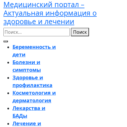
Медицинский портал –
Перейти
к
Актуальная информация о
содержимому
здоровье и лечении
Поиск
Кнопка
Беременность и
Открыть
дети
Болезни и
симптомы
Здоровье и
профилактика
Косметология и
дерматология
Лекарства и
БАДы
Лечение и