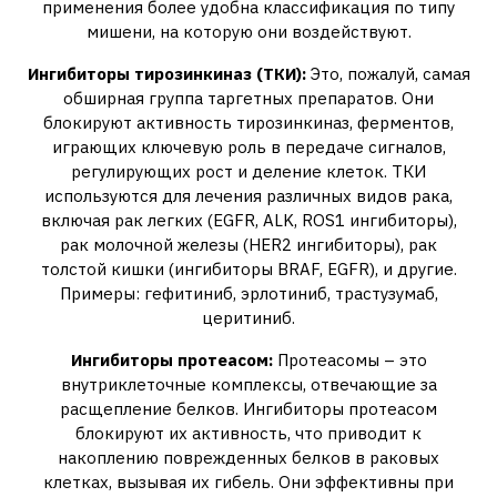
применения более удобна классификация по типу
мишени‚ на которую они воздействуют.
Ингибиторы тирозинкиназ (ТКИ):
Это‚ пожалуй‚ самая
обширная группа таргетных препаратов. Они
блокируют активность тирозинкиназ‚ ферментов‚
играющих ключевую роль в передаче сигналов‚
регулирующих рост и деление клеток. ТКИ
используются для лечения различных видов рака‚
включая рак легких (EGFR‚ ALK‚ ROS1 ингибиторы)‚
рак молочной железы (HER2 ингибиторы)‚ рак
толстой кишки (ингибиторы BRAF‚ EGFR)‚ и другие.
Примеры: гефитиниб‚ эрлотиниб‚ трастузумаб‚
церитиниб.
Ингибиторы протеасом:
Протеасомы – это
внутриклеточные комплексы‚ отвечающие за
расщепление белков. Ингибиторы протеасом
блокируют их активность‚ что приводит к
накоплению поврежденных белков в раковых
клетках‚ вызывая их гибель. Они эффективны при