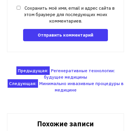
Сохранить моё имя, email и адрес сайта в
этом браузере для последующих моих
комментариев.
Навигация
Предыдущая:
Регенеративные технологии:
будущее медицины
по
Следующая:
Минимально инвазивные процедуры в
записям
медицине
Похожие записи