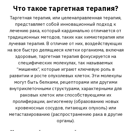
Что такое таргетная терапия?
Таргетная терапия‚ или целенаправленная терапия‚
представляет собой инновационный подход к
лечению рака‚ который кардинально отличается от
традиционных методов‚ таких как химиотерапия или
лучевая терапия. В отличие от них‚ воздействующих
на все быстро делящиеся клетки организма‚ включая
здоровые‚ таргетная терапия фокусируется на
специфических молекулах‚ так называемых
“мишенях”‚ которые играют ключевую роль в
развитии и росте опухолевых клеток. Эти молекулы
могут быть белками‚ рецепторами или другими
внутриклеточными структурами‚ характерными для
раковых клеток или способствующими их
пролиферации‚ ангиогенезу (образованию новых
кровеносных сосудов‚ питающих опухоль) или
метастазированию (распространению рака в другие
органы).