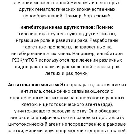
лечении множественной миеломы и некоторых
других гематологических злокачественных
новообразований. Пример: бортезомиб.
Ингибиторы киназ других типов:
Помимо
тирозинкиназ‚ существуют и другие киназы‚
играющие роль в развитии рака. Разработаны
таргетные препараты‚ направленные на
ингибирование этих киназ. Например‚ ингибиторы
PI3K/mTOR используются при лечении различных
видов рака‚ включая рак молочной железы‚ рак
легких и рак почки.
Антитела-конъюгаты:
Это препараты‚ состоящие из
антитела‚ специфично связывающегося с
определенным антигеном на поверхности раковых
клеток‚ и цитотоксического агента (яда)‚
уничтожающего раковую клетку. Они обладают
высокой специфичностью и позволяют доставлять
цитотоксический агент непосредственно в раковые
клетки‚ минимизируя повреждение здоровых тканей.