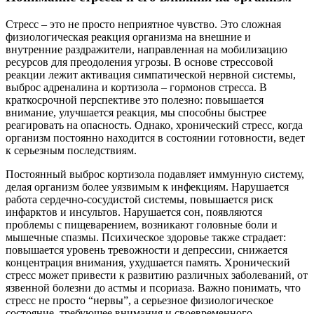
Стресс – это не просто неприятное чувство. Это сложная
физиологическая реакция организма на внешние и
внутренние раздражители, направленная на мобилизацию
ресурсов для преодоления угрозы. В основе стрессовой
реакции лежит активация симпатической нервной системы,
выброс адреналина и кортизола – гормонов стресса. В
краткосрочной перспективе это полезно: повышается
внимание, улучшается реакция, мы способны быстрее
реагировать на опасность. Однако, хронический стресс, когда
организм постоянно находится в состоянии готовности, ведет
к серьезным последствиям.
Постоянный выброс кортизола подавляет иммунную систему,
делая организм более уязвимым к инфекциям. Нарушается
работа сердечно-сосудистой системы, повышается риск
инфарктов и инсультов. Нарушается сон, появляются
проблемы с пищеварением, возникают головные боли и
мышечные спазмы. Психическое здоровье также страдает:
повышается уровень тревожности и депрессии, снижается
концентрация внимания, ухудшается память. Хронический
стресс может привести к развитию различных заболеваний, от
язвенной болезни до астмы и псориаза. Важно понимать, что
стресс не просто “нервы”, а серьезное физиологическое
состояние, требующее внимания и своевременного