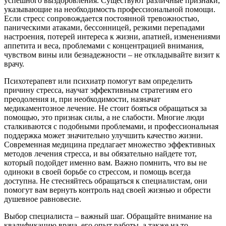
успешного выздоровления. Существуют различные признаки,
указывающие на необходимость профессиональной помощи.
Если стресс сопровождается постоянной тревожностью,
паническими атаками, бессонницей, резкими перепадами
настроения, потерей интереса к жизни, апатией, изменениями
аппетита и веса, проблемами с концентрацией внимания,
чувством вины или безнадежности – не откладывайте визит к
врачу.
Психотерапевт или психиатр помогут вам определить
причину стресса, научат эффективным стратегиям его
преодоления и, при необходимости, назначат
медикаментозное лечение. Не стоит бояться обращаться за
помощью, это признак силы, а не слабости. Многие люди
сталкиваются с подобными проблемами, и профессиональная
поддержка может значительно улучшить качество жизни.
Современная медицина предлагает множество эффективных
методов лечения стресса, и вы обязательно найдете тот,
который подойдет именно вам. Важно помнить, что вы не
одиноки в своей борьбе со стрессом, и помощь всегда
доступна. Не стесняйтесь обращаться к специалистам, они
помогут вам вернуть контроль над своей жизнью и обрести
душевное равновесие.
Выбор специалиста – важный шаг. Обращайте внимание на
квалификацию врача, его опыт работы, а также на то,