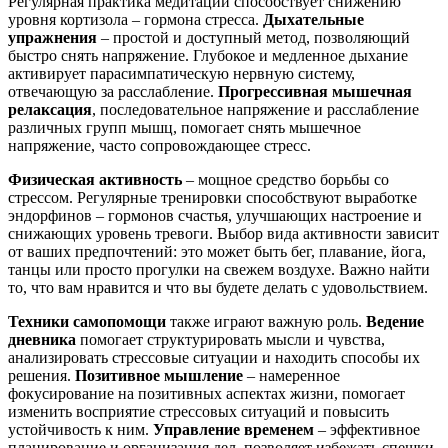
Регулярная практика медитации способствует снижению
уровня кортизола – гормона стресса.
Дыхательные
упражнения
– простой и доступный метод, позволяющий
быстро снять напряжение. Глубокое и медленное дыхание
активирует парасимпатическую нервную систему,
отвечающую за расслабление.
Прогрессивная мышечная
релаксация
, последовательное напряжение и расслабление
различных групп мышц, помогает снять мышечное
напряжение, часто сопровождающее стресс.
Физическая активность
– мощное средство борьбы со
стрессом. Регулярные тренировки способствуют выработке
эндорфинов – гормонов счастья, улучшающих настроение и
снижающих уровень тревоги. Выбор вида активности зависит
от ваших предпочтений: это может быть бег, плавание, йога,
танцы или просто прогулки на свежем воздухе. Важно найти
то, что вам нравится и что вы будете делать с удовольствием.
Техники самопомощи
также играют важную роль.
Ведение
дневника
помогает структурировать мысли и чувства,
анализировать стрессовые ситуации и находить способы их
решения.
Позитивное мышление
– намеренное
фокусирование на позитивных аспектах жизни, помогает
изменить восприятие стрессовых ситуаций и повысить
устойчивость к ним.
Управление временем
– эффективное
планирование и организация дел, позволяет избежать спешки