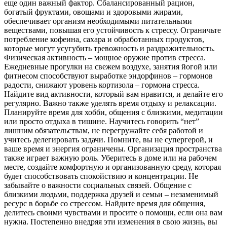
еще один важный фактор. Сбалансированный рацион,
богатый фруктами, овощами и здоровыми жирами,
обеспечивает организм необходимыми питательными
веществами, повышая его устойчивость к стрессу. Ограничьте
потребление кофеина, сахара и обработанных продуктов,
которые могут усугубить тревожность и раздражительность.
Физическая активность – мощное оружие против стресса.
Ежедневные прогулки на свежем воздухе, занятия йогой или
фитнесом способствуют выработке эндорфинов – гормонов
радости, снижают уровень кортизола – гормона стресса.
Найдите вид активности, который вам нравится, и делайте его
регулярно. Важно также уделять время отдыху и релаксации.
Планируйте время для хобби, общения с близкими, медитации
или просто отдыха в тишине. Научитесь говорить “нет”
лишним обязательствам, не перегружайте себя работой и
учитесь делегировать задачи. Помните, вы не супергерой, и
ваше время и энергия ограничены. Организация пространства
также играет важную роль. Уберитесь в доме или на рабочем
месте, создайте комфортную и организованную среду, которая
будет способствовать спокойствию и концентрации. Не
забывайте о важности социальных связей. Общение с
близкими людьми, поддержка друзей и семьи – незаменимый
ресурс в борьбе со стрессом. Найдите время для общения,
делитесь своими чувствами и просите о помощи, если она вам
нужна. Постепенно внедряя эти изменения в свою жизнь, вы