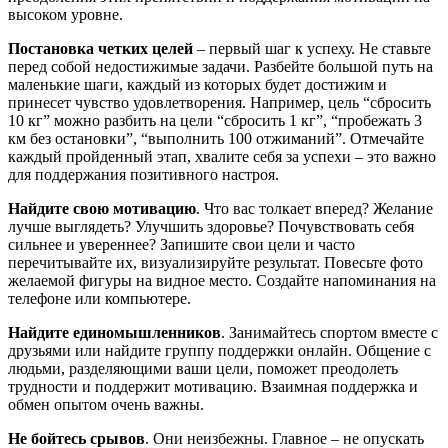
высоком уровне.
Постановка четких целей
– первый шаг к успеху. Не ставьте
перед собой недостижимые задачи. Разбейте большой путь на
маленькие шаги, каждый из которых будет достижим и
принесет чувство удовлетворения. Например, цель “сбросить
10 кг” можно разбить на цели “сбросить 1 кг”, “пробежать 3
км без остановки”, “выполнить 100 отжиманий”. Отмечайте
каждый пройденный этап, хвалите себя за успехи – это важно
для поддержания позитивного настроя.
Найдите свою мотивацию
. Что вас толкает вперед? Желание
лучше выглядеть? Улучшить здоровье? Почувствовать себя
сильнее и увереннее? Запишите свои цели и часто
перечитывайте их, визуализируйте результат. Повесьте фото
желаемой фигуры на видное место. Создайте напоминания на
телефоне или компьютере.
Найдите единомышленников
. Занимайтесь спортом вместе с
друзьями или найдите группу поддержки онлайн. Общение с
людьми, разделяющими ваши цели, поможет преодолеть
трудности и поддержит мотивацию. Взаимная поддержка и
обмен опытом очень важны.
Не бойтесь срывов
. Они неизбежны. Главное – не опускать