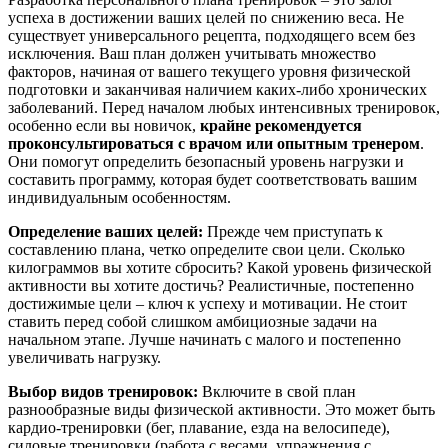
успеха в достижении ваших целей по снижению веса. Не
существует универсального рецепта, подходящего всем без
исключения. Ваш план должен учитывать множество
факторов, начиная от вашего текущего уровня физической
подготовки и заканчивая наличием каких-либо хронических
заболеваний. Перед началом любых интенсивных тренировок,
особенно если вы новичок,
крайне рекомендуется
проконсультироваться с врачом или опытным тренером
.
Они помогут определить безопасный уровень нагрузки и
составить программу, которая будет соответствовать вашим
индивидуальным особенностям.
Определение ваших целей:
Прежде чем приступать к
составлению плана, четко определите свои цели. Сколько
килограммов вы хотите сбросить? Какой уровень физической
активности вы хотите достичь? Реалистичные, постепенно
достижимые цели – ключ к успеху и мотивации. Не стоит
ставить перед собой слишком амбициозные задачи на
начальном этапе. Лучше начинать с малого и постепенно
увеличивать нагрузку.
Выбор видов тренировок:
Включите в свой план
разнообразные виды физической активности. Это может быть
кардио-тренировки (бег, плавание, езда на велосипеде),
силовые тренировки (работа с весами, упражнения с