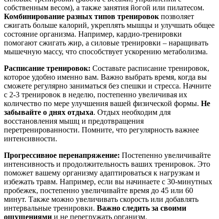
собственным весом), а также занятия йогой или пилатесом.
Комбинирование разных типов тренировок
позволяет
сжигать больше калорий, укреплять мышцы и улучшать общее
состояние организма. Например, кардио-тренировки
помогают сжигать жир, а силовые тренировки – наращивать
мышечную массу, что способствует ускорению метаболизма.
Расписание тренировок:
Составьте расписание тренировок,
которое удобно именно вам. Важно выбрать время, когда вы
сможете регулярно заниматься без спешки и стресса. Начните
с 2-3 тренировок в неделю, постепенно увеличивая их
количество по мере улучшения вашей физической формы.
Не
забывайте о днях отдыха
. Отдых необходим для
восстановления мышц и предотвращения
перетренированности. Помните, что регулярность важнее
интенсивности.
Прогрессивное перенапряжение:
Постепенно увеличивайте
интенсивность и продолжительность ваших тренировок. Это
поможет вашему организму адаптироваться к нагрузкам и
избежать травм. Например, если вы начинаете с 30-минутных
пробежек, постепенно увеличивайте время до 45 или 60
минут. Также можно увеличивать скорость или добавлять
интервальные тренировки.
Важно следить за своими
ощущениями
и не перегружать организм.