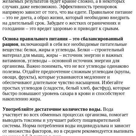
желаемых результатов будет крайне сложно, а в некоторых
случаях даже невозможно. Эффективность тренировок
напрямую зависит от того, что вы едите. Правильное питание
– это не диета, а образ жизни, который необходимо внедрить
на длительный срок. Забудьте о жестких ограничениях и
голодании – это вредит здоровью и приводит к срывам.
Основа правильного питания – это сбалансированный
рацион
, включающий в себя все необходимые питательные
вещества: белки, жиры и углеводы. Белки – строительный
материал для мышц, жиры – источник энергии и важных
витаминов, углеводы – основной источник энергии для
организма. Важно понимать, что не все углеводы одинаково
полезны. Отдайте предпочтение сложным углеводам (крупы,
овощи, фрукты), которые усваиваются медленнее и
обеспечивают длительное чувство насыщения. Избегайте
простых углеводов (сладости, белый хлеб, фастфуд), которые
быстро повышают уровень сахара в крови и способствуют
накоплению жира.
Употребляйте достаточное количество воды.
Вода
участвует во всех обменных процессах организма, помогает
выводить токсины и улучшает работу пищеварительной
системы. Норма потребления воды индивидуальна и зависит
от множества факторов, но в среднем рекомендуется выпивать