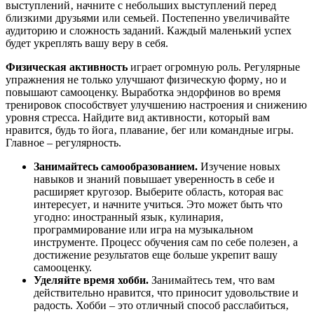
выступлений‚ начните с небольших выступлений перед
близкими друзьями или семьей. Постепенно увеличивайте
аудиторию и сложность заданий. Каждый маленький успех
будет укреплять вашу веру в себя.
Физическая активность
играет огромную роль. Регулярные
упражнения не только улучшают физическую форму‚ но и
повышают самооценку. Выработка эндорфинов во время
тренировок способствует улучшению настроения и снижению
уровня стресса. Найдите вид активности‚ который вам
нравится‚ будь то йога‚ плавание‚ бег или командные игры.
Главное – регулярность.
Занимайтесь самообразованием.
Изучение новых
навыков и знаний повышает уверенность в себе и
расширяет кругозор. Выберите область‚ которая вас
интересует‚ и начните учиться. Это может быть что
угодно: иностранный язык‚ кулинария‚
программирование или игра на музыкальном
инструменте. Процесс обучения сам по себе полезен‚ а
достижение результатов еще больше укрепит вашу
самооценку.
Уделяйте время хобби.
Занимайтесь тем‚ что вам
действительно нравится‚ что приносит удовольствие и
радость. Хобби – это отличный способ расслабиться‚