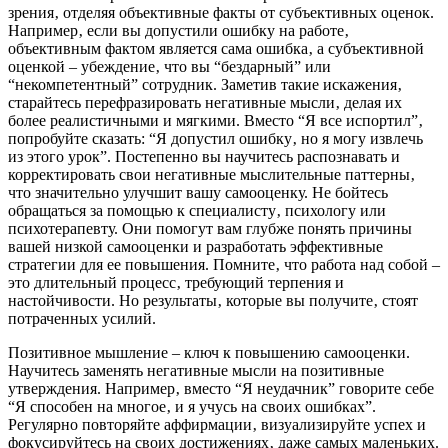
зрения‚ отделяя объективные факты от субъективных оценок.
Например‚ если вы допустили ошибку на работе‚
объективным фактом является сама ошибка‚ а субъективной
оценкой – убеждение‚ что вы “бездарный” или
“некомпетентный” сотрудник. Заметив такие искажения‚
старайтесь перефразировать негативные мысли‚ делая их
более реалистичными и мягкими. Вместо “Я все испортил”‚
попробуйте сказать: “Я допустил ошибку‚ но я могу извлечь
из этого урок”. Постепенно вы научитесь распознавать и
корректировать свои негативные мыслительные паттерны‚
что значительно улучшит вашу самооценку. Не бойтесь
обращаться за помощью к специалисту‚ психологу или
психотерапевту. Они помогут вам глубже понять причины
вашей низкой самооценки и разработать эффективные
стратегии для ее повышения. Помните‚ что работа над собой –
это длительный процесс‚ требующий терпения и
настойчивости. Но результаты‚ которые вы получите‚ стоят
потраченных усилий.
Позитивное мышление – ключ к повышению самооценки.
Научитесь заменять негативные мысли на позитивные
утверждения. Например‚ вместо “Я неудачник” говорите себе
“Я способен на многое‚ и я учусь на своих ошибках”.
Регулярно повторяйте аффирмации‚ визуализируйте успех и
фокусируйтесь на своих достижениях‚ даже самых маленьких.