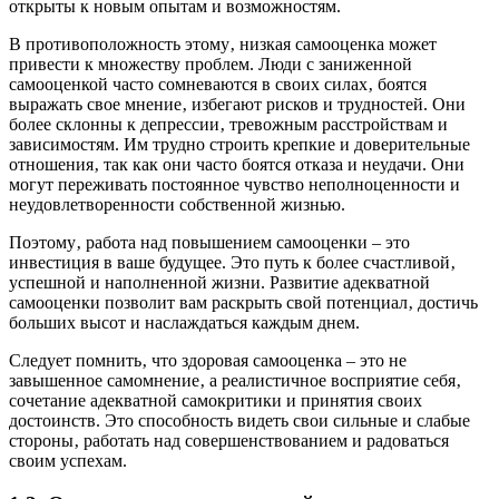
открыты к новым опытам и возможностям.
В противоположность этому‚ низкая самооценка может
привести к множеству проблем. Люди с заниженной
самооценкой часто сомневаются в своих силах‚ боятся
выражать свое мнение‚ избегают рисков и трудностей. Они
более склонны к депрессии‚ тревожным расстройствам и
зависимостям. Им трудно строить крепкие и доверительные
отношения‚ так как они часто боятся отказа и неудачи. Они
могут переживать постоянное чувство неполноценности и
неудовлетворенности собственной жизнью.
Поэтому‚ работа над повышением самооценки – это
инвестиция в ваше будущее. Это путь к более счастливой‚
успешной и наполненной жизни. Развитие адекватной
самооценки позволит вам раскрыть свой потенциал‚ достичь
больших высот и наслаждаться каждым днем.
Следует помнить‚ что здоровая самооценка – это не
завышенное самомнение‚ а реалистичное восприятие себя‚
сочетание адекватной самокритики и принятия своих
достоинств. Это способность видеть свои сильные и слабые
стороны‚ работать над совершенствованием и радоваться
своим успехам.