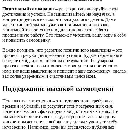
Позитивный самоанализ
– регулярно анализируйте свои
достижения и успехи. Не зацикливайтесь на неудачах‚ а
концентрируйтесь на том‚ что вам удалось сделать. Даже
маленькие победы заслуживают внимания и похвалы.
Записывайте свои успехи в дневник‚ хвалите себя за
проделанную работу. Это поможет укрепить вашу веру в себя
и повысить самооценку.
Важно помнить‚ что развитие позитивного мышления – это
процесс‚ требующий времени и усилий. Будьте терпеливы к
себе‚ не ожидайте мгновенных результатов. Регулярная
практика техник позитивного самовнушения постепенно
изменит ваше мышление и повысит вашу самооценку‚ сделав
вас более уверенным и счастливым человеком.
Поддержание высокой самооценки
Повышение самооценки – это путешествие‚ требующее
времени и усилий‚ но результат стоит затраченных сил.
Начните с малого‚ фокусируясь на достижимых целях. Не
пытайтесь изменить все сразу‚ сосредоточьтесь на одном
конкретном аспекте вашей жизни‚ где вы чувствуете себя
неуверенно. Например‚ если вы стесняетесь публичных