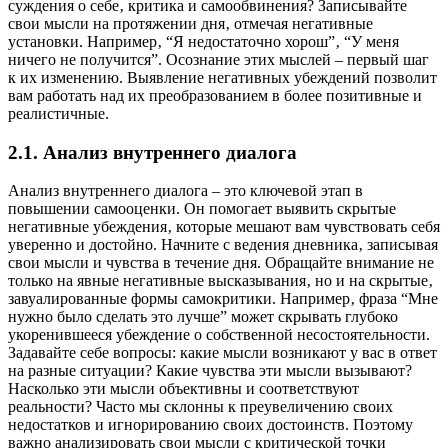
суждения о себе‚ критика и самообвинения? Записывайте
свои мысли на протяжении дня‚ отмечая негативные
установки. Например‚ “Я недостаточно хорош”‚ “У меня
ничего не получится”. Осознание этих мыслей – первый шаг
к их изменению. Выявление негативных убеждений позволит
вам работать над их преобразованием в более позитивные и
реалистичные.
2.1. Анализ внутреннего диалога
Анализ внутреннего диалога – это ключевой этап в
повышении самооценки. Он помогает выявить скрытые
негативные убеждения‚ которые мешают вам чувствовать себя
уверенно и достойно. Начните с ведения дневника‚ записывая
свои мысли и чувства в течение дня. Обращайте внимание не
только на явные негативные высказывания‚ но и на скрытые‚
завуалированные формы самокритики. Например‚ фраза “Мне
нужно было сделать это лучше” может скрывать глубоко
укоренившееся убеждение о собственной несостоятельности.
Задавайте себе вопросы: какие мысли возникают у вас в ответ
на разные ситуации? Какие чувства эти мысли вызывают?
Насколько эти мысли объективны и соответствуют
реальности? Часто мы склонны к преувеличению своих
недостатков и игнорированию своих достоинств. Поэтому
важно анализировать свои мысли с критической точки