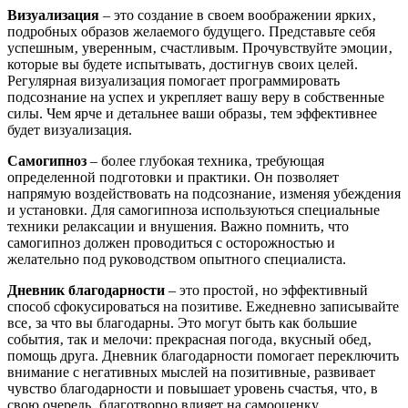
Визуализация
– это создание в своем воображении ярких‚
подробных образов желаемого будущего. Представьте себя
успешным‚ уверенным‚ счастливым. Прочувствуйте эмоции‚
которые вы будете испытывать‚ достигнув своих целей.
Регулярная визуализация помогает программировать
подсознание на успех и укрепляет вашу веру в собственные
силы. Чем ярче и детальнее ваши образы‚ тем эффективнее
будет визуализация.
Самогипноз
– более глубокая техника‚ требующая
определенной подготовки и практики. Он позволяет
напрямую воздействовать на подсознание‚ изменяя убеждения
и установки. Для самогипноза используються специальные
техники релаксации и внушения. Важно помнить‚ что
самогипноз должен проводиться с осторожностью и
желательно под руководством опытного специалиста.
Дневник благодарности
– это простой‚ но эффективный
способ сфокусироваться на позитиве. Ежедневно записывайте
все‚ за что вы благодарны. Это могут быть как большие
события‚ так и мелочи: прекрасная погода‚ вкусный обед‚
помощь друга. Дневник благодарности помогает переключить
внимание с негативных мыслей на позитивные‚ развивает
чувство благодарности и повышает уровень счастья‚ что‚ в
свою очередь‚ благотворно влияет на самооценку.