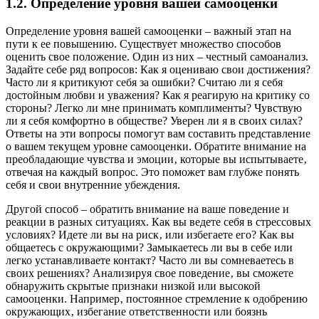
1.2. Определение уровня вашей самооценки
Определение уровня вашей самооценки – важный этап на
пути к ее повышению. Существует множество способов
оценить свое положение. Один из них – честный самоанализ.
Задайте себе ряд вопросов: Как я оцениваю свои достижения?
Часто ли я критикуют себя за ошибки? Считаю ли я себя
достойным любви и уважения? Как я реагирую на критику со
стороны? Легко ли мне принимать комплименты? Чувствую
ли я себя комфортно в обществе? Уверен ли я в своих силах?
Ответы на эти вопросы помогут вам составить представление
о вашем текущем уровне самооценки. Обратите внимание на
преобладающие чувства и эмоции‚ которые вы испытываете‚
отвечая на каждый вопрос. Это поможет вам глубже понять
себя и свои внутренние убеждения.
Другой способ – обратить внимание на ваше поведение и
реакции в разных ситуациях. Как вы ведете себя в стрессовых
условиях? Идете ли вы на риск‚ или избегаете его? Как вы
общаетесь с окружающими? Замыкаетесь ли вы в себе или
легко устанавливаете контакт? Часто ли вы сомневаетесь в
своих решениях? Анализируя свое поведение‚ вы сможете
обнаружить скрытые признаки низкой или высокой
самооценки. Например‚ постоянное стремление к одобрению
окружающих‚ избегание ответственности или боязнь