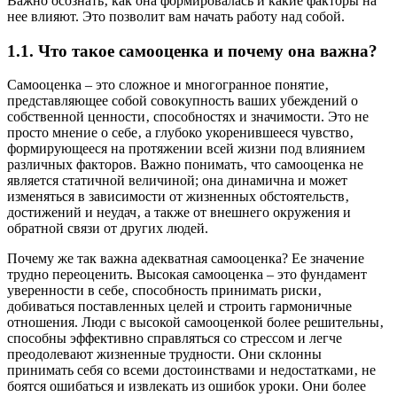
Важно осознать‚ как она формировалась и какие факторы на
нее влияют. Это позволит вам начать работу над собой.
1.1. Что такое самооценка и почему она важна?
Самооценка – это сложное и многогранное понятие‚
представляющее собой совокупность ваших убеждений о
собственной ценности‚ способностях и значимости. Это не
просто мнение о себе‚ а глубоко укоренившееся чувство‚
формирующееся на протяжении всей жизни под влиянием
различных факторов. Важно понимать‚ что самооценка не
является статичной величиной; она динамична и может
изменяться в зависимости от жизненных обстоятельств‚
достижений и неудач‚ а также от внешнего окружения и
обратной связи от других людей.
Почему же так важна адекватная самооценка? Ее значение
трудно переоценить. Высокая самооценка – это фундамент
уверенности в себе‚ способность принимать риски‚
добиваться поставленных целей и строить гармоничные
отношения. Люди с высокой самооценкой более решительны‚
способны эффективно справляться со стрессом и легче
преодолевают жизненные трудности. Они склонны
принимать себя со всеми достоинствами и недостатками‚ не
боятся ошибаться и извлекать из ошибок уроки. Они более