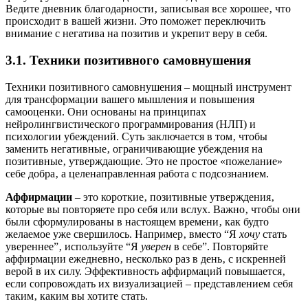
Ведите дневник благодарности‚ записывая все хорошее‚ что
происходит в вашей жизни. Это поможет переключить
внимание с негатива на позитив и укрепит веру в себя.
3.1. Техники позитивного самовнушения
Техники позитивного самовнушения – мощный инструмент
для трансформации вашего мышления и повышения
самооценки. Они основаны на принципах
нейролингвистического программирования (НЛП) и
психологии убеждений. Суть заключается в том‚ чтобы
заменить негативные‚ ограничивающие убеждения на
позитивные‚ утверждающие. Это не простое «пожелание»
себе добра‚ а целенаправленная работа с подсознанием.
Аффирмации
– это короткие‚ позитивные утверждения‚
которые вы повторяете про себя или вслух. Важно‚ чтобы они
были сформулированы в настоящем времени‚ как будто
желаемое уже свершилось. Например‚ вместо “Я
хочу
стать
увереннее”‚ используйте “Я
уверен
в себе”. Повторяйте
аффирмации ежедневно‚ несколько раз в день‚ с искренней
верой в их силу. Эффективность аффирмаций повышается‚
если сопровождать их визуализацией – представлением себя
таким‚ каким вы хотите стать.