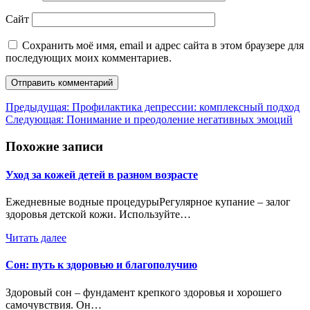
Сайт
Сохранить моё имя, email и адрес сайта в этом браузере для
последующих моих комментариев.
Навигация
Предыдущая:
Профилактика депрессии: комплексный подход
Следующая:
Понимание и преодоление негативных эмоций
по
записям
Похожие записи
Уход за кожей детей в разном возрасте
Ежедневные водные процедурыРегулярное купание – залог
здоровья детской кожи. Используйте…
Читать далее
Сон: путь к здоровью и благополучию
Здоровый сон – фундамент крепкого здоровья и хорошего
самочувствия. Он…