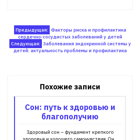
Навигация
Предыдущая:
Факторы риска и профилактика
сердечно-сосудистых заболеваний у детей
по
Следующая:
Заболевания эндокринной системы у
записям
детей: актуальность проблемы и профилактика
Похожие записи
Сон: путь к здоровью и
благополучию
Здоровый сон – фундамент крепкого
здоровья и хорошего самочувствия. Он…