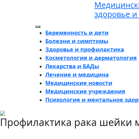
Медицински
Перейти
к
здоровье и
содержимому
Кнопка
Беременность и дети
Открыть
Болезни и симптомы
Здоровье и профилактика
Косметология и дерматология
Лекарства и БАДы
Лечение и медицина
Медицинские новости
Медицинские учреждения
Психология и ментальное здор
Кнопка
Профилактика рака шейки 
Закрыть