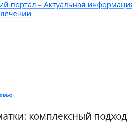
й портал – Актуальная информаци
 лечении
овье
матки: комплексный подход