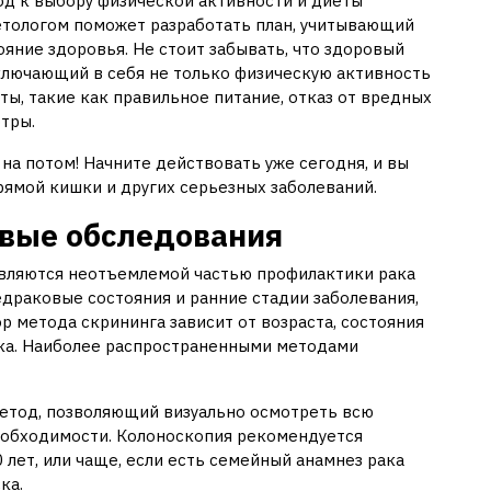
од к выбору физической активности и диеты
етологом поможет разработать план, учитывающий
яние здоровья. Не стоит забывать, что здоровый
ключающий в себя не только физическую активность
кты, такие как правильное питание, отказ от вредных
тры.
на потом! Начните действовать уже сегодня, и вы
рямой кишки и других серьезных заболеваний.
овые обследования
вляются неотъемлемой частью профилактики рака
драковые состояния и ранние стадии заболевания,
р метода скрининга зависит от возраста, состояния
ка. Наиболее распространенными методами
етод, позволяющий визуально осмотреть всю
еобходимости. Колоноскопия рекомендуется
0 лет, или чаще, если есть семейный анамнез рака
ка.