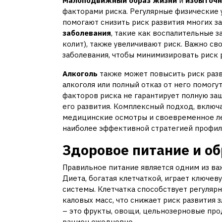
Малоподвижный образ жизни
и
избыточн
факторами риска. Регулярные физические
помогают снизить риск развития многих з
заболевания
, такие как воспалительные 
колит), также увеличивают риск. Важно с
заболевания, чтобы минимизировать риск р
Алкоголь
также может повысить риск разв
алкоголя или полный отказ от него помогу
факторов риска не гарантирует полную защ
его развития. Комплексный подход, включ
медицинские осмотры и своевременное ле
наиболее эффективной стратегией профил
Здоровое питание и о
Правильное питание является одним из в
Диета, богатая клетчаткой, играет ключе
системы. Клетчатка способствует регуля
каловых масс, что снижает риск развития
– это фрукты, овощи, цельнозерновые прод
рацион ежедневно.