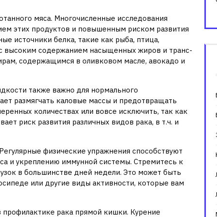
отанного мяса. Многочисленные исследования
ием этих продуктов и повышенным риском развития
е источники белка, такие как рыба, птица,
 с высоким содержанием насыщенных жиров и транс-
ирам, содержащимся в оливковом масле, авокадо и
идкости также важно для нормального
ает размягчать каловые массы и предотвращать
меренных количествах или вовсе исключить, так как
ет риск развития различных видов рака, в т.ч. и
 Регулярные физические упражнения способствуют
са и укреплению иммунной системы. Стремитесь к
узок в большинстве дней недели. Это может быть
елосипеде или другие виды активности, которые вам
в профилактике рака прямой кишки. Курение