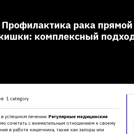
Профилактика рака прямой
кишки: комплексный подхо
ев
1 category
 в успешном лечении.
Регулярные медицинские
димо сочетать с внимательным отношением к своему
ия в работе кишечника, такие как запоры или