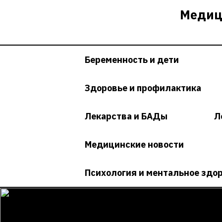
Перейти
Медиц
к
содержимому
Беременность и дети
Здоровье и профилактика
Лекарства и БАДы
Л
Медицинские новости
Психология и ментальное здо