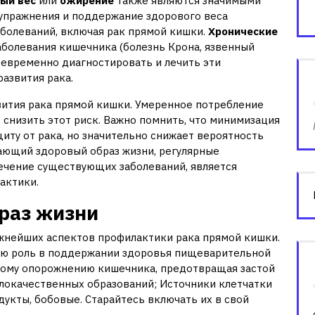
ый вес
или
ожирение
также являются значимыми
 упражнения и поддержание здорового веса
аболеваний, включая рак прямой кишки.
Хронические
заболевания кишечника (болезнь Крона, язвенный
воевременно диагностировать и лечить эти
азвития рака.
ития рака прямой кишки. Умеренное потребление
т снизить этот риск. Важно помнить, что минимизация
иту от рака, но значительно снижает вероятность
ающий здоровый образ жизни, регулярные
чение существующих заболеваний, является
актики.
браз жизни
ажнейших аспектов профилактики рака прямой кишки.
вую роль в поддержании здоровья пищеварительной
рному опорожнению кишечника, предотвращая застой
 злокачественных образований; Источники клетчатки
укты, бобовые. Старайтесь включать их в свой