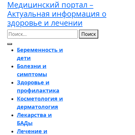
Медицинский портал –
Перейти
к
Актуальная информация о
содержимому
здоровье и лечении
Поиск
Кнопка
Беременность и
Открыть
дети
Болезни и
симптомы
Здоровье и
профилактика
Косметология и
дерматология
Лекарства и
БАДы
Лечение и