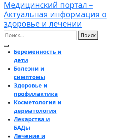
Медицинский портал –
Перейти
к
Актуальная информация о
содержимому
здоровье и лечении
Поиск
Кнопка
Беременность и
Открыть
дети
Болезни и
симптомы
Здоровье и
профилактика
Косметология и
дерматология
Лекарства и
БАДы
Лечение и