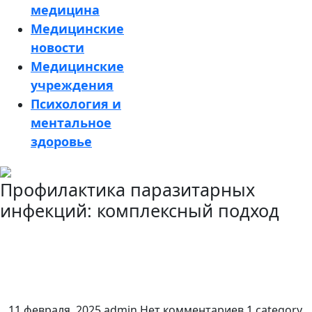
медицина
Медицинские
новости
Медицинские
учреждения
Психология и
ментальное
здоровье
Кнопка
Профилактика паразитарных
Закрыть
инфекций: комплексный подход
11 февраля, 2025
admin
Нет комментариев
1 category