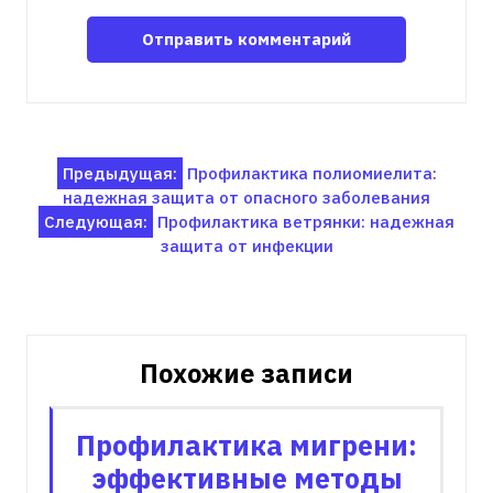
Навигация
Предыдущая:
Профилактика полиомиелита:
надежная защита от опасного заболевания
по
Следующая:
Профилактика ветрянки: надежная
записям
защита от инфекции
Похожие записи
Профилактика мигрени:
эффективные методы