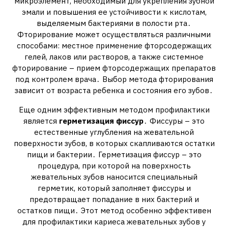
микроэлемент‚ необходимый для укрепления зубной
эмали и повышения ее устойчивости к кислотам‚
выделяемым бактериями в полости рта․
Фторирование может осуществляться различными
способами: местное применение фторсодержащих
гелей‚ лаков или растворов‚ а также системное
фторирование – прием фторсодержащих препаратов
под контролем врача․ Выбор метода фторирования
зависит от возраста ребенка и состояния его зубов․
Еще одним эффективным методом профилактики
является
герметизация фиссур
․ Фиссуры – это
естественные углубления на жевательной
поверхности зубов‚ в которых скапливаются остатки
пищи и бактерии․ Герметизация фиссур – это
процедура‚ при которой на поверхность
жевательных зубов наносится специальный
герметик‚ который заполняет фиссуры и
предотвращает попадание в них бактерий и
остатков пищи․ Этот метод особенно эффективен
для профилактики кариеса жевательных зубов у