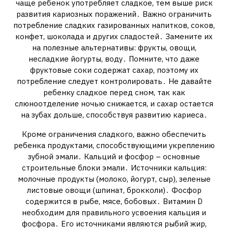
чаще ребенок употребляет сладкое‚ тем выше риск
развития кариозных поражений․ Важно ограничить
потребление сладких газированных напитков‚ соков‚
конфет‚ шоколада и других сладостей․ Замените их
на полезные альтернативы: фрукты‚ овощи‚
несладкие йогурты‚ воду․ Помните‚ что даже
фруктовые соки содержат сахар‚ поэтому их
потребление следует контролировать․ Не давайте
ребенку сладкое перед сном‚ так как
слюноотделение ночью снижается‚ и сахар остается
на зубах дольше‚ способствуя развитию кариеса․
Кроме ограничения сладкого‚ важно обеспечить
ребенка продуктами‚ способствующими укреплению
зубной эмали․ Кальций и фосфор – основные
строительные блоки эмали․ Источники кальция:
молочные продукты (молоко‚ йогурт‚ сыр)‚ зеленые
листовые овощи (шпинат‚ брокколи)․ Фосфор
содержится в рыбе‚ мясе‚ бобовых․ Витамин D
необходим для правильного усвоения кальция и
фосфора․ Его источниками являются рыбий жир‚