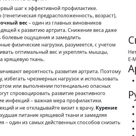
ервый шаг к эффективной профилактике.
 (генетическая предрасположенность, возраст),
очный вес
– один из главных виновников
одящей к развитию артрита. Снижение веса даже
С
ь болевые ощущения и замедлить
ные физические нагрузки, разумеется, с учетом
ивать оптимальный вес и укреплять мышцы,
Не
а хрящевую ткань.
E-M
А
ичивают вероятность развития артрита. Поэтому
у, избегать чрезмерных нагрузок и использовать
ортом или выполнении потенциально опасных
Р
гут спровоцировать развитие реактивного
ие инфекций – важная мера профилактики.
ций и не откладывайте визит к врачу.
Курение
ухудшая питание хрящевой ткани и замедляя
я – один из самых действенных способов снизить