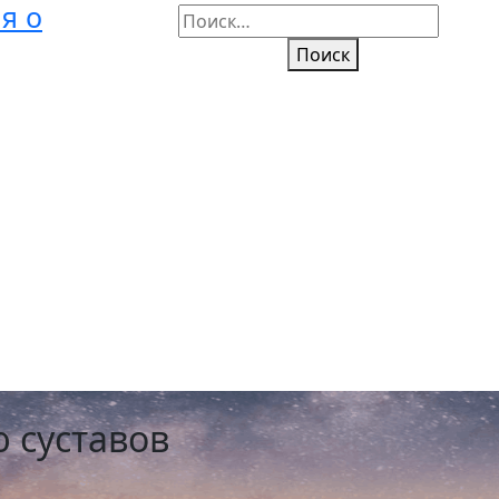
я о
Поиск
 суставов