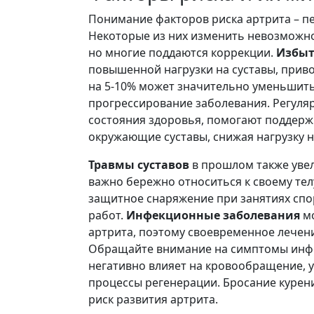
Понимание факторов риска артрита – п
Некоторые из них изменить невозможно
но многие поддаются коррекции.
Избыт
повышенной нагрузки на суставы, прив
на 5-10% может значительно уменьшит
прогрессирование заболевания. Регуляр
состояния здоровья, помогают поддерж
окружающие суставы, снижая нагрузку н
Травмы суставов
в прошлом также увел
важно бережно относиться к своему тел
защитное снаряжение при занятиях сп
работ.
Инфекционные заболевания
мо
артрита, поэтому своевременное лечен
Обращайте внимание на симптомы инфек
негативно влияет на кровообращение, 
процессы регенерации. Бросание курени
риск развития артрита.