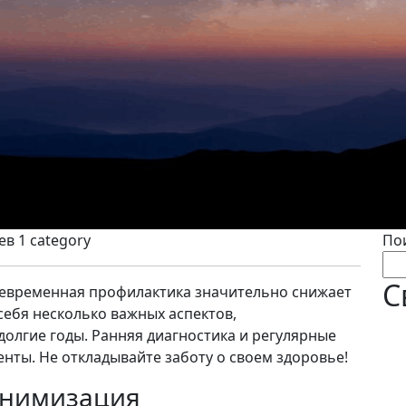
ев
1 category
По
С
воевременная профилактика значительно снижает
себя несколько важных аспектов,
олгие годы. Ранняя диагностика и регулярные
нты. Не откладывайте заботу о своем здоровье!
инимизация