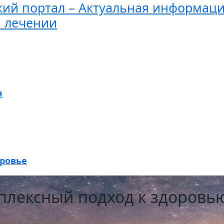
ий портал – Актуальная информаци
и лечении
я
оровье
плексный подход к здоровью