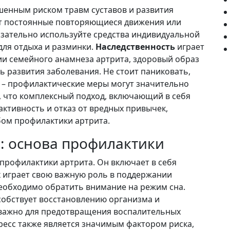
шенным риском травм суставов и развития
ет постоянные повторяющиеся движения или
язательно используйте средства индивидуальной
для отдыха и разминки.
Наследственность
играет
ии семейного анамнеза артрита, здоровый образ
 развития заболевания. Не стоит паниковать,
а – профилактические меры могут значительно
 что комплексный подход, включающий в себя
активность и отказ от вредных привычек,
ом профилактики артрита.
: основа профилактики
профилактики артрита. Он включает в себя
х играет свою важную роль в поддержании
необходимо обратить внимание на режим сна.
особствует восстановлению организма и
 важно для предотвращения воспалительных
тресс также является значимым фактором риска,