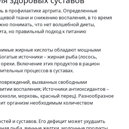
ля здоровых суставов
ль в профилактике артрита. Определенные
щевой ткани и снижению воспаления, в то время
ажно понимать, что нет волшебной диеты,
та, но правильный подход к питанию
нимые жирные кислоты обладают мощными
огатые источники – жирная рыба (лосось,
е орехи. Включение этих продуктов в рацион
ительных процессов в суставах.
повреждений, вызванных свободными
витии воспаления; Источники антиоксидантов –
рокколи, морковь, красный перец). Разнообразное
чит организм необходимым количеством
стей и суставов. Его дефицит может ухудшить
рная рыба, яичные желтки, молочные продукты,