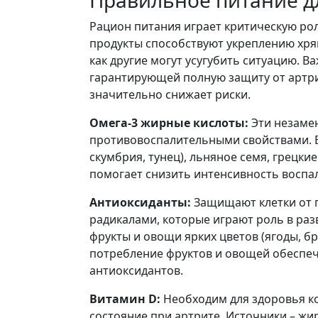
Правильное питание д
Рацион питания играет критическую ро
продукты способствуют укреплению хря
как другие могут усугубить ситуацию. В
гарантирующей полную защиту от артри
значительно снижает риски.
Омега-3 жирные кислоты:
Эти незаме
противовоспалительными свойствами. Б
скумбрия, тунец), льняное семя, грецки
помогает снизить интенсивность воспал
Антиоксиданты:
Защищают клетки от 
радикалами, которые играют роль в раз
фрукты и овощи ярких цветов (ягоды, б
потребление фруктов и овощей обеспе
антиоксидантов.
Витамин D:
Необходим для здоровья ко
состояние при артрите. Источники – жи