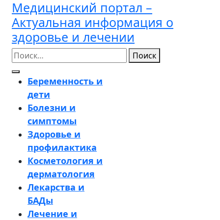
Медицинский портал –
Перейти
к
Актуальная информация о
содержимому
здоровье и лечении
Поиск
Кнопка
Беременность и
Открыть
дети
Болезни и
симптомы
Здоровье и
профилактика
Косметология и
дерматология
Лекарства и
БАДы
Лечение и