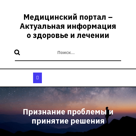
Перейти
к
Медицинский портал –
содержимому
Актуальная информация
о здоровье и лечении
Кнопка
Открыть
Признание проблемы и
принятие решения