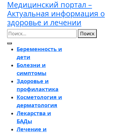
Медицинский портал –
Перейти
к
Актуальная информация о
содержимому
здоровье и лечении
Поиск
Кнопка
Беременность и
Открыть
дети
Болезни и
симптомы
Здоровье и
профилактика
Косметология и
дерматология
Лекарства и
БАДы
Лечение и