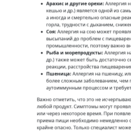
Арахис и другие орехи:
Аллергия на
кешью и др.) является одной из сам
а иногда и смертельно опасные реак
горла, трудности с дыханием, сниж
Соя:
Аллергия на сою может проявл
высыпаний до проблем с пищеварен
промышленности, поэтому важно вн
Рыба и морепродукты:
Аллергия на
др.) также может быть достаточно 
реакции, расстройства пищеварени
Пшеница:
Аллергия на пшеницу, ил
более сложным заболеванием, чем п
аутоиммунным процессом и требует
Важно отметить, что это не исчерпываю
любой продукт. Симптомы могут проявл
или через некоторое время. При появл
приема пищи необходимо немедленно об
крайне опасно. Только специалист може