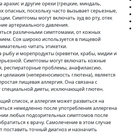
 арахис и другие орехи (грецкие, миндаль,
ых опасных, поскольку часто вызывает серьезные,
ции. Симптомы могут включать зуд во рту, отек
ение артериального давления.
яться различными симптомами, от кожных
ием. Соя широко используется в пищевой
имательно читать этикетки.
 рыбу и морепродукты (креветки, крабы, мидии и
серьезной. Симптомы могут включать кожные
я, респираторные проблемы, анафилаксию.
и целиакия (непереносимость глютена), является
ростая пищевая аллергия. Она связана с
 специальной диеты, исключающей глютен.
щий список, и аллергия может развиться на
яться немедленно после употребления аллергена
ении любых подозрительных симптомов после
ратиться к врачу. Самолечение в этом случае
т поставить точный диагноз и назначить