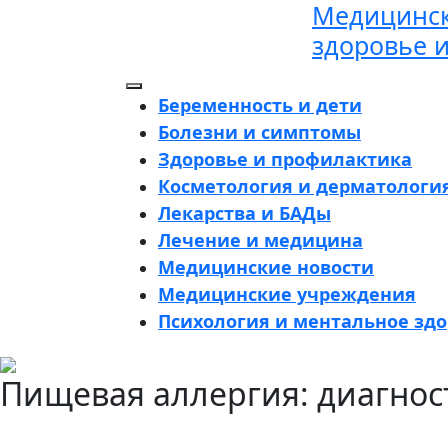
Медицинск
Перейти
к
здоровье 
содержимому
Кнопка
Беременность и дети
Открыть
Болезни и симптомы
Здоровье и профилактика
Косметология и дерматологи
Лекарства и БАДы
Лечение и медицина
Медицинские новости
Медицинские учреждения
Психология и ментальное зд
Кнопка
Пищевая аллергия: диагнос
Закрыть