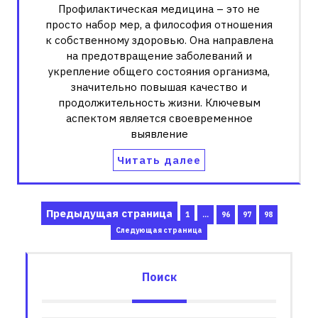
Профилактическая медицина – это не
просто набор мер, а философия отношения
к собственному здоровью. Она направлена
на предотвращение заболеваний и
укрепление общего состояния организма,
значительно повышая качество и
продолжительность жизни. Ключевым
аспектом является своевременное
выявление
Читать далее
Пагинация
Предыдущая страница
Страница
Страница
Страница
Страница
1
…
96
97
98
записей
Следующая страница
Поиск