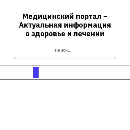
Перейти
к
Медицинский портал –
содержимому
Актуальная информация
о здоровье и лечении
Кнопка
Открыть
Blog Post