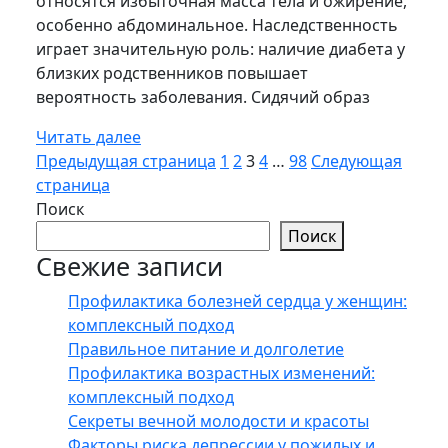
относятся избыточная масса тела и ожирение,
особенно абдоминальное. Наследственность
играет значительную роль: наличие диабета у
близких родственников повышает
вероятность заболевания. Сидячий образ
Читать далее
Пагинация
Страница
Страница
Страница
Страница
Страница
Предыдущая страница
1
2
3
4
…
98
Следующая
страница
записей
Поиск
Поиск
Свежие записи
Профилактика болезней сердца у женщин:
комплексный подход
Правильное питание и долголетие
Профилактика возрастных изменений:
комплексный подход
Секреты вечной молодости и красоты
Факторы риска депрессии у пожилых и