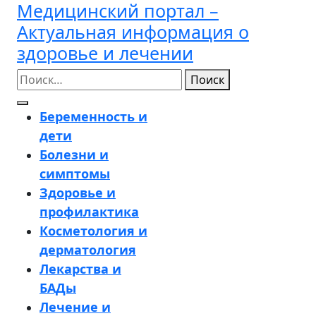
Медицинский портал –
Перейти
к
Актуальная информация о
содержимому
здоровье и лечении
Поиск
Кнопка
Беременность и
Открыть
дети
Болезни и
симптомы
Здоровье и
профилактика
Косметология и
дерматология
Лекарства и
БАДы
Лечение и