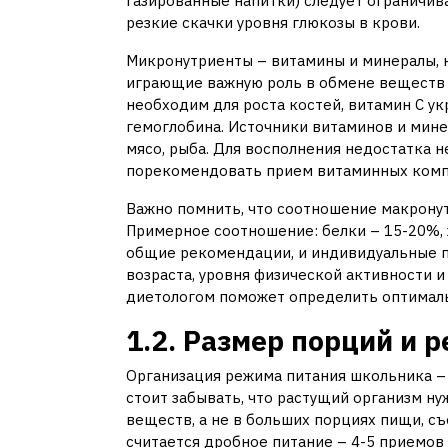
газированные напитки) следует ограничива
резкие скачки уровня глюкозы в крови.
Микронутриенты – витамины и минералы, 
играющие важную роль в обмене веществ 
необходим для роста костей, витамин С ук
гемоглобина. Источники витаминов и мине
мясо, рыба. Для восполнения недостатка 
порекомендовать прием витаминных комп
Важно помнить, что соотношение макрону
Примерное соотношение: белки – 15-20%, 
общие рекомендации, и индивидуальные п
возраста, уровня физической активности и
диетологом поможет определить оптималь
1.2. Размер порций и 
Организация режима питания школьника – 
стоит забывать, что растущий организм н
веществ, а не в больших порциях пищи, с
считается дробное питание – 4-5 приемов 