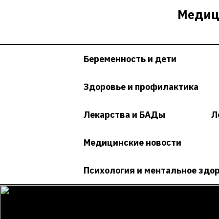
Перейти
Медиц
к
содержимому
Беременность и дети
Здоровье и профилактика
Лекарства и БАДы
Л
Медицинские новости
Психология и ментальное здо