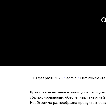
О
10 февраля, 2025
admin
Нет коммента
Правильное питание – залог успешной уче
сбалансированным, обеспечивая энергией 
Необходимо разнообразие продуктов, сод