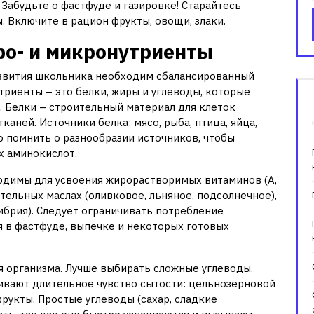
Забудьте о фастфуде и газировке! Старайтесь
. Включите в рацион фрукты, овощи, злаки.
ро- и микронутриенты
азвития школьника необходим сбалансированный
триенты – это белки, жиры и углеводы, которые
 Белки – строительный материал для клеток
аней. Источники белка: мясо, рыба, птица, яйца,
о помнить о разнообразии источников, чтобы
х аминокислот.
одимы для усвоения жирорастворимых витаминов (A,
ительных маслах (оливковое, льняное, подсолнечное),
умбрия). Следует ограничивать потребление
 в фастфуде, выпечке и некоторых готовых
я организма. Лучше выбирать сложные углеводы,
ивают длительное чувство сытости: цельнозерновой
 фрукты. Простые углеводы (сахар, сладкие