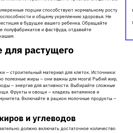
умеренные порции способствуют нормальному росту
тоспособности и общему укреплению здоровья. Не
нвестиция в будущее вашего ребенка. Обращайте
те полуфабрикатов и фастфуда, отдавайте
кашам.
 для растущего
и – строительный материал для клеток. Источники:
про полезные жиры – они важны для мозга! Рыбий жир,
еводы – энергия для активности. Выбирайте сложные
вощи. Фрукты и овощи – кладезь витаминов и
мунитета. Включайте в рацион молочные продукты –
 жиров и углеводов
зательно должно включать достаточное количество