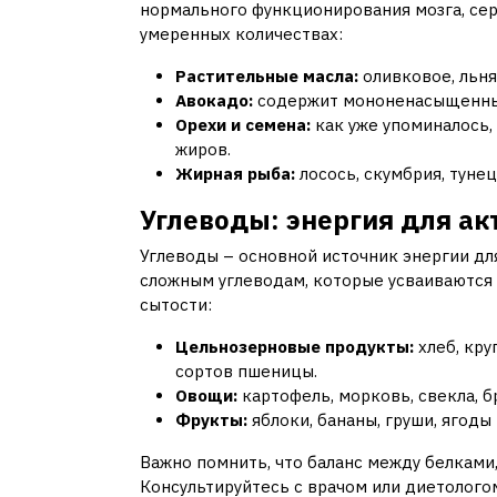
нормального функционирования мозга, сер
умеренных количествах:
Растительные масла:
оливковое, льня
Авокадо:
содержит мононенасыщенны
Орехи и семена:
как уже упоминалось, 
жиров.
Жирная рыба:
лосось, скумбрия, туне
Углеводы: энергия для ак
Углеводы – основной источник энергии дл
сложным углеводам, которые усваиваются
сытости:
Цельнозерновые продукты:
хлеб, кру
сортов пшеницы.
Овощи:
картофель, морковь, свекла, б
Фрукты:
яблоки, бананы, груши, ягоды
Важно помнить, что баланс между белками
Консультируйтесь с врачом или диетолого