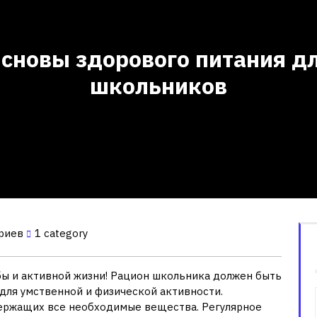
сновы здорового питания д
школьников
риев
1 category
бы и активной жизни! Рацион школьника должен быть
для умственной и физической активности.
ержащих все необходимые вещества. Регулярное