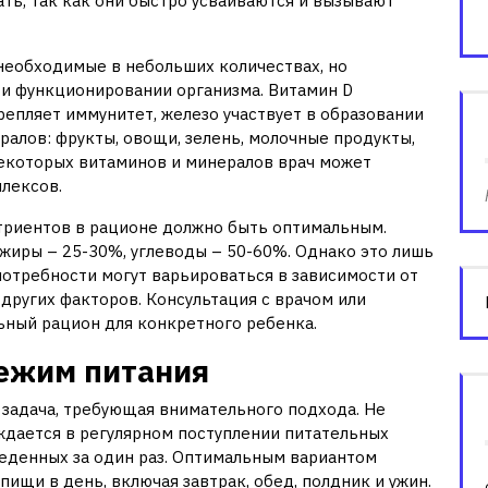
ть, так как они быстро усваиваются и вызывают
необходимые в небольших количествах, но
и функционировании организма. Витамин D
репляет иммунитет, железо участвует в образовании
ралов: фрукты, овощи, зелень, молочные продукты,
некоторых витаминов и минералов врач может
лексов.
триентов в рационе должно быть оптимальным.
жиры – 25-30%, углеводы – 50-60%. Однако это лишь
отребности могут варьироваться в зависимости от
 других факторов. Консультация с врачом или
ный рацион для конкретного ребенка.
режим питания
задача, требующая внимательного подхода. Не
уждается в регулярном поступлении питательных
ъеденных за один раз. Оптимальным вариантом
пищи в день, включая завтрак, обед, полдник и ужин.