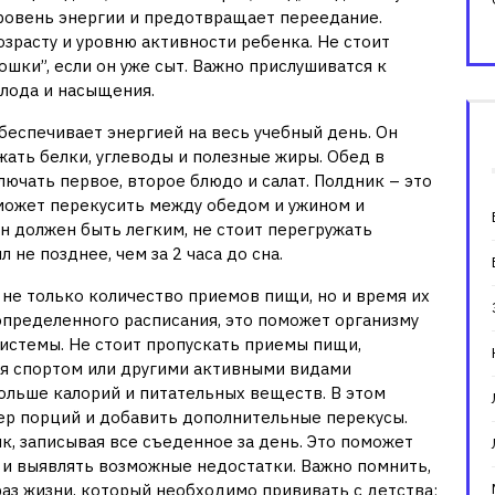
ровень энергии и предотвращает переедание.
зрасту и уровню активности ребенка. Не стоит
ошки”, если он уже сыт. Важно прислушиватся к
лода и насыщения.
беспечивает энергией на весь учебный день. Он
ать белки, углеводы и полезные жиры. Обед в
ючать первое, второе блюдо и салат. Полдник – это
ожет перекусить между обедом и ужином и
н должен быть легким, не стоит перегружать
 не позднее, чем за 2 часа до сна.
 не только количество приемов пищи, но и время их
пределенного расписания, это поможет организму
истемы. Не стоит пропускать приемы пищи,
ся спортом или другими активными видами
ольше калорий и питательных веществ. В этом
ер порций и добавить дополнительные перекусы.
к, записывая все съеденное за день. Это поможет
 и выявлять возможные недостатки. Важно помнить,
браз жизни, который необходимо прививать с детства;