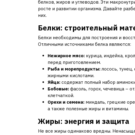
белков, жиров и углеводов. Эти макронут
росте и развитии организма. Давайте раз
них.
Белки: строительный мат
Белки необходимы для построения и восст
Отличными источниками белка являются:
Нежирное мясо:
курица, индейка, кро
перед приготовлением.
Рыба и морепродукты:
лосось, тунец,
жирными кислотами.
Яйца:
содержат полный набор аминоки
Бобовые:
фасоль, горох, чечевица – о
клетчаткой.
Орехи и семена:
миндаль, грецкие оре
а также полезные жиры и витамины.
Жиры: энергия и защита
Не все жиры одинаково вредны. Ненасыщ