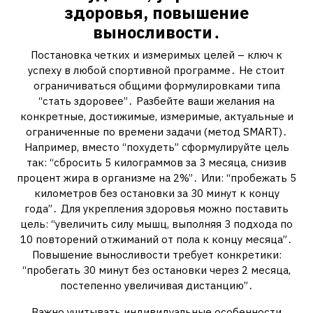
здоровья, повышение
выносливости․
Постановка четких и измеримых целей – ключ к
успеху в любой спортивной программе․ Не стоит
ограничиваться общими формулировками типа
“стать здоровее”․ Разбейте ваши желания на
конкретные, достижимые, измеримые, актуальные и
ограниченные по времени задачи (метод SMART)․
Например, вместо “похудеть” сформулируйте цель
так: “сбросить 5 килограммов за 3 месяца, снизив
процент жира в организме на 2%”․ Или: “пробежать 5
километров без остановки за 30 минут к концу
года”․ Для укрепления здоровья можно поставить
цель: “увеличить силу мышц, выполняя 3 подхода по
10 повторений отжиманий от пола к концу месяца”․
Повышение выносливости требует конкретики:
“пробегать 30 минут без остановки через 2 месяца,
постепенно увеличивая дистанцию”․
Важно учитывать индивидуальные особенности