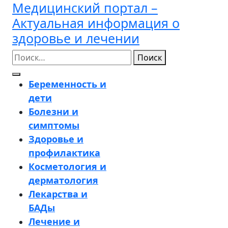
Медицинский портал –
Перейти
к
Актуальная информация о
содержимому
здоровье и лечении
Поиск
Кнопка
Беременность и
Открыть
дети
Болезни и
симптомы
Здоровье и
профилактика
Косметология и
дерматология
Лекарства и
БАДы
Лечение и