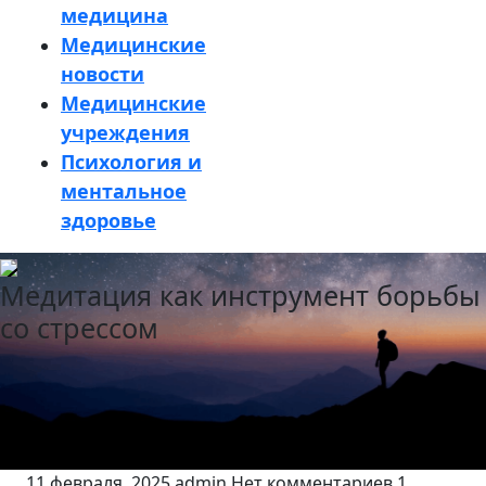
медицина
Медицинские
новости
Медицинские
учреждения
Психология и
ментальное
здоровье
Кнопка
Медитация как инструмент борьбы
Закрыть
со стрессом
11 февраля, 2025
admin
Нет комментариев
1