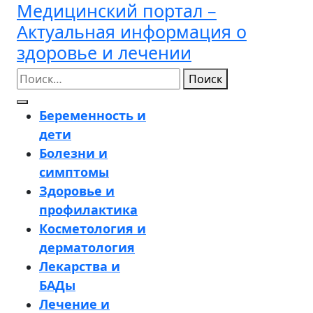
Медицинский портал –
Перейти
к
Актуальная информация о
содержимому
здоровье и лечении
Поиск
Кнопка
Беременность и
Открыть
дети
Болезни и
симптомы
Здоровье и
профилактика
Косметология и
дерматология
Лекарства и
БАДы
Лечение и