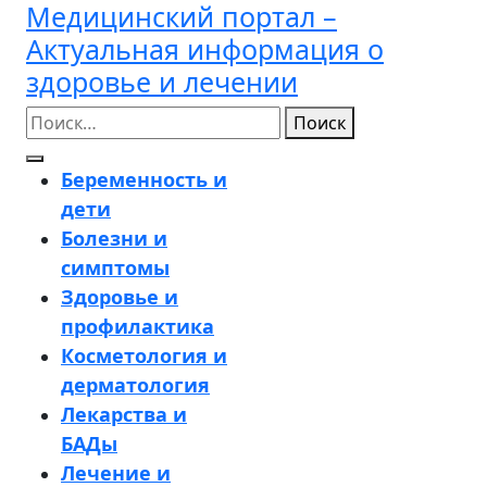
Медицинский портал –
Перейти
к
Актуальная информация о
содержимому
здоровье и лечении
Поиск
Кнопка
Беременность и
Открыть
дети
Болезни и
симптомы
Здоровье и
профилактика
Косметология и
дерматология
Лекарства и
БАДы
Лечение и