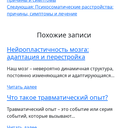
причины и симптомы
по
Следующая:
Психосоматические расстройства:
записям
причины, симптомы и лечение
Похожие записи
Нейропластичность мозга:
адаптация и перестройка
Наш мозг – невероятно динамичная структура,
постоянно изменяющаяся и адаптирующаяся…
Читать далее
Что такое травматический опыт?
Травматический опыт – это событие или серия
событий, которые вызывают…
Читать далее