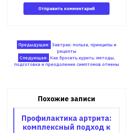
Навигация
Предыдущая:
Завтрак: польза, принципы и
рецепты
по
Следующая:
Как бросить курить: методы,
записям
подготовка и преодоление симптомов отмены
Похожие записи
Профилактика артрита:
комплексный подход к