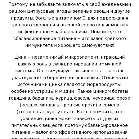
Поэтому, не забывайте включать в свой ежедневный
рацион цитрусовые, ягоды, зеленые овощи и другие
продукты, богатые витамином С, для поддержания
крепкого здоровья и высокой сопротивляемости к
инфекционным заболеваниям․ Помните, что
сбалансированное питание – это залог крепкого
иммунитета и хорошего самочувствия!
Цинк – незаменимый микроэлемент, играющий
важную роль в функционировании иммунной
системы; Он стимулирует активность Т-клеток,
участвующих в борьбе с инфекциями․ Отличными
источниками цинка являются морепродукты,
особенно устрицы и мидии․ Также цинком богаты
говядина, баранина, курица, фасоль, чечевица, орехи
(кешью, миндаль, грецкие орехи) и семена
(тыквенные, кунжутные)․ Важно помнить, что
усвоение цинка может зависеть от других
питательных веществ, поэтому сбалансированное
питание – залог его эффективного использования
организмом․ Недостаток цинка может негативно