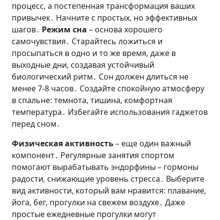
процесс‚ а постепенная трансформация ваших
привычек․ Начните с простых‚ но эффективных
шагов․
Режим сна
– основа хорошего
самочувствия․ Старайтесь ложиться и
просыпаться в одно и то же время‚ даже в
выходные дни‚ создавая устойчивый
биологический ритм․ Сон должен длиться не
менее 7-8 часов․ Создайте спокойную атмосферу
в спальне: темнота‚ тишина‚ комфортная
температура․ Избегайте использования гаджетов
перед сном․
Физическая активность
– еще один важный
компонент․ Регулярные занятия спортом
помогают вырабатывать эндорфины – гормоны
радости‚ снижающие уровень стресса․ Выберите
вид активности‚ который вам нравится: плавание‚
йога‚ бег‚ прогулки на свежем воздухе․ Даже
простые ежедневные прогулки могут