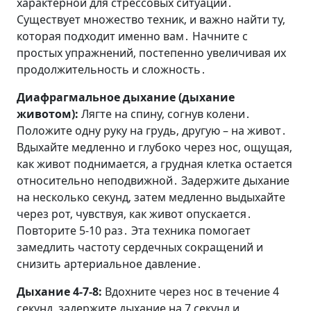
характерной для стрессовых ситуаций․
Существует множество техник‚ и важно найти ту‚
которая подходит именно вам․ Начните с
простых упражнений‚ постепенно увеличивая их
продолжительность и сложность․
Диафрагмальное дыхание (дыхание
животом):
Лягте на спину‚ согнув колени․
Положите одну руку на грудь‚ другую – на живот․
Вдыхайте медленно и глубоко через нос‚ ощущая‚
как живот поднимается‚ а грудная клетка остается
относительно неподвижной․ Задержите дыхание
на несколько секунд‚ затем медленно выдыхайте
через рот‚ чувствуя‚ как живот опускается․
Повторите 5-10 раз․ Эта техника помогает
замедлить частоту сердечных сокращений и
снизить артериальное давление․
Дыхание 4-7-8:
Вдохните через нос в течение 4
секунд‚ задержите дыхание на 7 секунд и