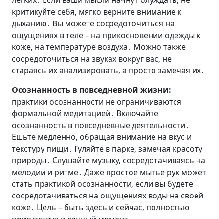
легких․ Если ваши мысли начнут блуждать‚ не
критикуйте себя‚ мягко верните внимание к
дыханию․ Вы можете сосредоточиться на
ощущениях в теле – на прикосновении одежды к
коже‚ на температуре воздуха․ Можно также
сосредоточиться на звуках вокруг вас‚ не
стараясь их анализировать‚ а просто замечая их․
Осознанность в повседневной жизни:
практики осознанности не ограничиваются
формальной медитацией․ Включайте
осознанность в повседневные деятельности․
Ешьте медленно‚ обращая внимание на вкус и
текстуру пищи․ Гуляйте в парке‚ замечая красоту
природы․ Слушайте музыку‚ сосредотачиваясь на
мелодии и ритме․ Даже простое мытье рук может
стать практикой осознанности‚ если вы будете
сосредотачиваться на ощущениях воды на своей
коже․ Цель – быть здесь и сейчас‚ полностью