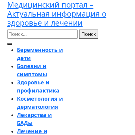
Медицинский портал –
Перейти
к
Актуальная информация о
содержимому
здоровье и лечении
Поиск
Кнопка
Беременность и
Открыть
дети
Болезни и
симптомы
Здоровье и
профилактика
Косметология и
дерматология
Лекарства и
БАДы
Лечение и