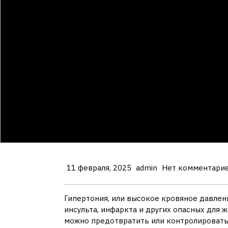
11 февраля, 2025
admin
Нет комментари
Гипертония, или высокое кровяное давлен
инсульта, инфаркта и других опасных для 
можно предотвратить или контролировать