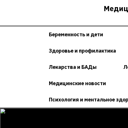
Перейти
Медиц
к
содержимому
Беременность и дети
Здоровье и профилактика
Лекарства и БАДы
Л
Медицинские новости
Психология и ментальное здо