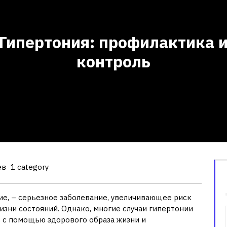
Гипертония: профилактика 
контроль
ев
1 category
ие, – серьезное заболевание, увеличивающее риск
жизни состояний. Однако, многие случаи гипертонии
 с помощью здорового образа жизни и