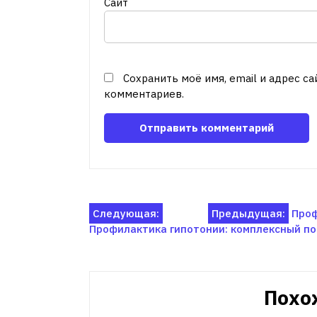
Сайт
Сохранить моё имя, email и адрес с
комментариев.
Навигация
Следующая:
Предыдущая:
Проф
Профилактика гипотонии: комплексный п
по
записям
Похо