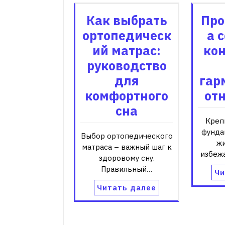
Как выбрать
Про
ортопедическ
а 
ий матрас:
ко
руководство
для
гар
комфортного
от
сна
Креп
фунда
Выбор ортопедического
жи
матраса – важный шаг к
избеж
здоровому сну.
Правильный…
Чи
Читать далее