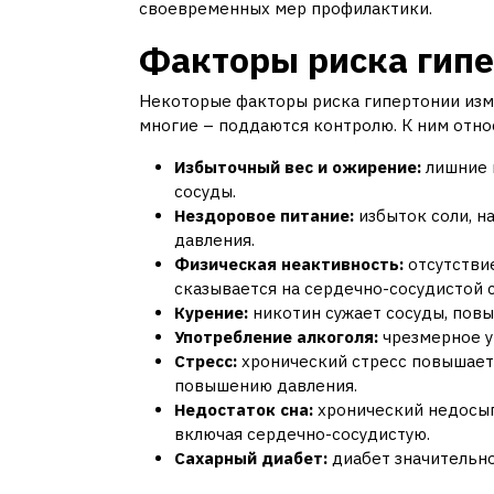
своевременных мер профилактики.
Факторы риска гип
Некоторые факторы риска гипертонии изме
многие – поддаются контролю. К ним отно
Избыточный вес и ожирение:
лишние 
сосуды.
Нездоровое питание:
избыток соли, н
давления.
Физическая неактивность:
отсутствие
сказывается на сердечно-сосудистой 
Курение:
никотин сужает сосуды, повы
Употребление алкоголя:
чрезмерное у
Стресс:
хронический стресс повышает 
повышению давления.
Недостаток сна:
хронический недосып 
включая сердечно-сосудистую.
Сахарный диабет:
диабет значительно