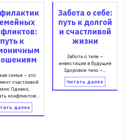
филактик
Забота о себе:
семейных
путь к долгой
нфликтов:
и счастливой
путь к
жизни
моничным
Забота о теле –
ношениям
инвестиция в будущее
Здоровое тело –…
кая семья – это
Читать далее
мент счастливой
зни. Однако,
ать конфликтов…
тать далее