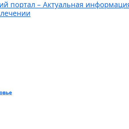
й портал – Актуальная информаци
 лечении
овье