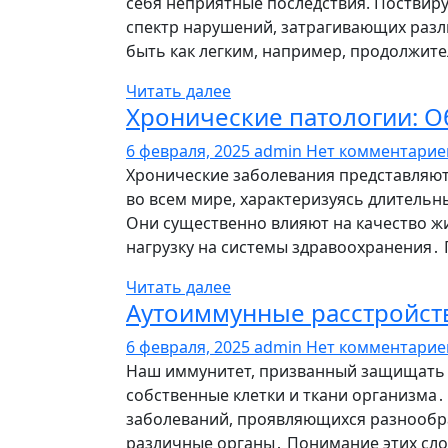
себя неприятные последствия. Поствир
спектр нарушений, затрагивающих разл
быть как легким, например, продолжите
Читать далее
Хронические патологии: О
6 февраля, 2025
admin
Нет комментари
Хронические заболевания представляю
во всем мире, характеризуясь длитель
Они существенно влияют на качество ж
нагрузку на системы здравоохранения․
Читать далее
Аутоиммунные расстройст
6 февраля, 2025
admin
Нет комментари
Наш иммунитет, призванный защищать о
собственные клетки и ткани организма
заболеваний, проявляющихся разнооб
различные органы․ Понимание этих сло