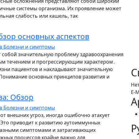
усные осложнения представляют собой широкий
ичные системы организма. Их проявление может
льная слабость или кашель, так
бзор основных аспектов
ев
Болезни и симптомы
т собой значительную проблему здравоохранения
ным течением и прогрессирующим характером․
изни пациентов и накладывают значительную
С
 Понимание основных принципов развития и
Не
E-M
ва: Обзор
А
ев
Болезни и симптомы
т внешних угроз, иногда ошибочно атакует
․ Это приводит к развитию аутоиммунных
Р
разными симптомами и затрагивающих
жных процессов крайне важно для