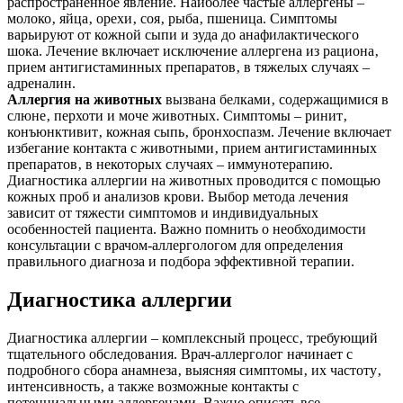
распространенное явление. Наиболее частые аллергены –
молоко‚ яйца‚ орехи‚ соя‚ рыба‚ пшеница. Симптомы
варьируют от кожной сыпи и зуда до анафилактического
шока. Лечение включает исключение аллергена из рациона‚
прием антигистаминных препаратов‚ в тяжелых случаях –
адреналин.
Аллергия на животных
вызвана белками‚ содержащимися в
слюне‚ перхоти и моче животных. Симптомы – ринит‚
конъюнктивит‚ кожная сыпь‚ бронхоспазм. Лечение включает
избегание контакта с животными‚ прием антигистаминных
препаратов‚ в некоторых случаях – иммунотерапию.
Диагностика аллергии на животных проводится с помощью
кожных проб и анализов крови. Выбор метода лечения
зависит от тяжести симптомов и индивидуальных
особенностей пациента. Важно помнить о необходимости
консультации с врачом-аллергологом для определения
правильного диагноза и подбора эффективной терапии.
Диагностика аллергии
Диагностика аллергии – комплексный процесс‚ требующий
тщательного обследования. Врач-аллерголог начинает с
подробного сбора анамнеза‚ выясняя симптомы‚ их частоту‚
интенсивность‚ а также возможные контакты с
потенциальными аллергенами. Важно описать все