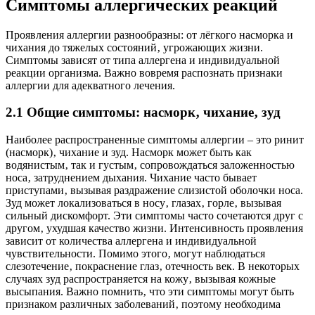
Симптомы аллергических реакций
Проявления аллергии разнообразны: от лёгкого насморка и
чихания до тяжелых состояний‚ угрожающих жизни.
Симптомы зависят от типа аллергена и индивидуальной
реакции организма. Важно вовремя распознать признаки
аллергии для адекватного лечения.
2.1 Общие симптомы: насморк‚ чихание‚ зуд
Наиболее распространенные симптомы аллергии – это ринит
(насморк)‚ чихание и зуд. Насморк может быть как
водянистым‚ так и густым‚ сопровождаться заложенностью
носа‚ затруднением дыхания. Чихание часто бывает
приступами‚ вызывая раздражение слизистой оболочки носа.
Зуд может локализоваться в носу‚ глазах‚ горле‚ вызывая
сильный дискомфорт. Эти симптомы часто сочетаются друг с
другом‚ ухудшая качество жизни. Интенсивность проявления
зависит от количества аллергена и индивидуальной
чувствительности. Помимо этого‚ могут наблюдаться
слезотечение‚ покраснение глаз‚ отечность век. В некоторых
случаях зуд распространяется на кожу‚ вызывая кожные
высыпания. Важно помнить‚ что эти симптомы могут быть
признаком различных заболеваний‚ поэтому необходима