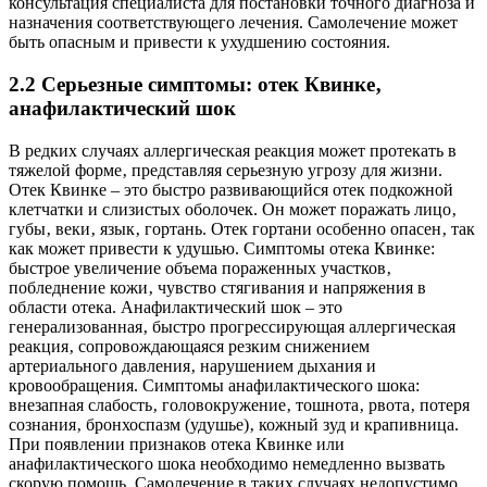
консультация специалиста для постановки точного диагноза и
назначения соответствующего лечения. Самолечение может
быть опасным и привести к ухудшению состояния.
2.2 Серьезные симптомы: отек Квинке‚
анафилактический шок
В редких случаях аллергическая реакция может протекать в
тяжелой форме‚ представляя серьезную угрозу для жизни.
Отек Квинке – это быстро развивающийся отек подкожной
клетчатки и слизистых оболочек. Он может поражать лицо‚
губы‚ веки‚ язык‚ гортань. Отек гортани особенно опасен‚ так
как может привести к удушью. Симптомы отека Квинке:
быстрое увеличение объема пораженных участков‚
побледнение кожи‚ чувство стягивания и напряжения в
области отека. Анафилактический шок – это
генерализованная‚ быстро прогрессирующая аллергическая
реакция‚ сопровождающаяся резким снижением
артериального давления‚ нарушением дыхания и
кровообращения. Симптомы анафилактического шока:
внезапная слабость‚ головокружение‚ тошнота‚ рвота‚ потеря
сознания‚ бронхоспазм (удушье)‚ кожный зуд и крапивница.
При появлении признаков отека Квинке или
анафилактического шока необходимо немедленно вызвать
скорую помощь. Самолечение в таких случаях недопустимо.