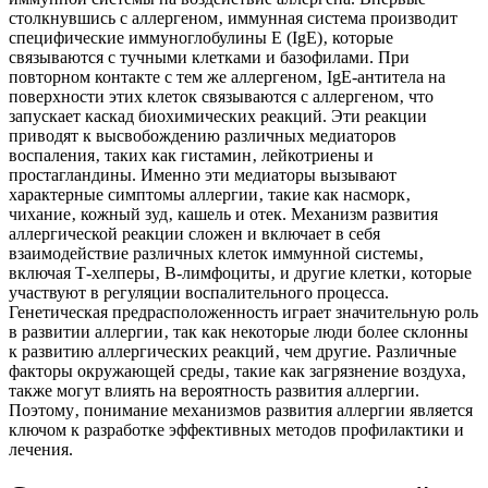
столкнувшись с аллергеном‚ иммунная система производит
специфические иммуноглобулины Е (IgE)‚ которые
связываются с тучными клетками и базофилами. При
повторном контакте с тем же аллергеном‚ IgE-антитела на
поверхности этих клеток связываются с аллергеном‚ что
запускает каскад биохимических реакций. Эти реакции
приводят к высвобождению различных медиаторов
воспаления‚ таких как гистамин‚ лейкотриены и
простагландины. Именно эти медиаторы вызывают
характерные симптомы аллергии‚ такие как насморк‚
чихание‚ кожный зуд‚ кашель и отек. Механизм развития
аллергической реакции сложен и включает в себя
взаимодействие различных клеток иммунной системы‚
включая Т-хелперы‚ В-лимфоциты‚ и другие клетки‚ которые
участвуют в регуляции воспалительного процесса.
Генетическая предрасположенность играет значительную роль
в развитии аллергии‚ так как некоторые люди более склонны
к развитию аллергических реакций‚ чем другие. Различные
факторы окружающей среды‚ такие как загрязнение воздуха‚
также могут влиять на вероятность развития аллергии.
Поэтому‚ понимание механизмов развития аллергии является
ключом к разработке эффективных методов профилактики и
лечения.