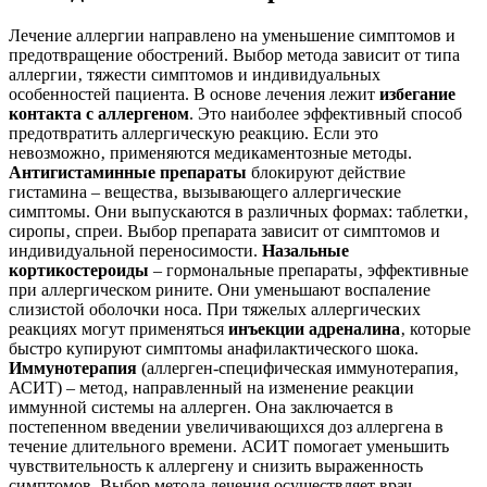
Лечение аллергии направлено на уменьшение симптомов и
предотвращение обострений. Выбор метода зависит от типа
аллергии‚ тяжести симптомов и индивидуальных
особенностей пациента. В основе лечения лежит
избегание
контакта с аллергеном
. Это наиболее эффективный способ
предотвратить аллергическую реакцию. Если это
невозможно‚ применяются медикаментозные методы.
Антигистаминные препараты
блокируют действие
гистамина – вещества‚ вызывающего аллергические
симптомы. Они выпускаются в различных формах: таблетки‚
сиропы‚ спреи. Выбор препарата зависит от симптомов и
индивидуальной переносимости.
Назальные
кортикостероиды
– гормональные препараты‚ эффективные
при аллергическом рините. Они уменьшают воспаление
слизистой оболочки носа. При тяжелых аллергических
реакциях могут применяться
инъекции адреналина
‚ которые
быстро купируют симптомы анафилактического шока.
Иммунотерапия
(аллерген-специфическая иммунотерапия‚
АСИТ) – метод‚ направленный на изменение реакции
иммунной системы на аллерген. Она заключается в
постепенном введении увеличивающихся доз аллергена в
течение длительного времени. АСИТ помогает уменьшить
чувствительность к аллергену и снизить выраженность
симптомов. Выбор метода лечения осуществляет врач-